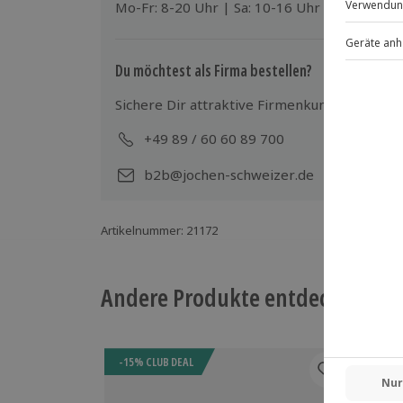
Mo-Fr: 8-20 Uhr | Sa: 10-16 Uhr
Wird gestellt: Stirn Lampe, Helm, Sc
Teilnehmer
Du möchtest als Firma bestellen?
Gutschein gültig für 1 Person
Sichere Dir attraktive Firmenkunden Vorteile
Gruppengröße: bis zu 30 Personen
+49 89 / 60 60 89 700
Mo-
b2b@jochen-schweizer.de
Artikelnummer
:
21172
Andere Produkte entdecken
-15% CLUB DEAL
-15%