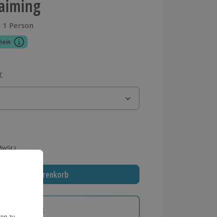
Haiming
1 Person
aus 1 Bewertungen
hein
r
 MwSt.)
In den Warenkorb
tige Geschenk: