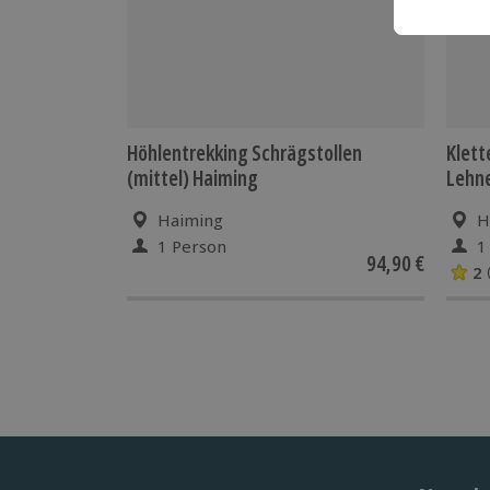
Höhlentrekking Schrägstollen
Klett
(mittel) Haiming
Lehne
Haiming
H
1 Person
1
94,90 €
2