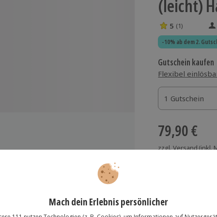
(leicht) 
5
(1)
5 Sterne von 5 
-10% ab dem 2. Gutsc
Gutschein kaufen
Flexibel einlösba
1 Gutschein
1 Gutschein
1 Gutschein
79,90 €
zzgl. Versand
(inkl.
zurück
Immer das rich