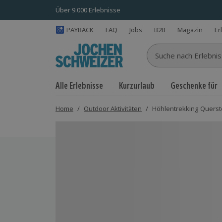
Über 9.000 Erlebnisse
PAYBACK
FAQ
Jobs
B2B
Magazin
Er
Suche nach Erlebnisse
Alle Erlebnisse
Kurzurlaub
Geschenke für
Home
/
Outdoor Aktivitäten
/
Höhlentrekking Quersto
Bild 1 von 5