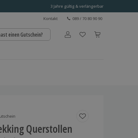
3 Jahre gültig & verlängerbar
Kontakt
089 / 70 80 90 90
hast einen Gutschein?
Benutzerkonto
utschein
ekking Querstollen