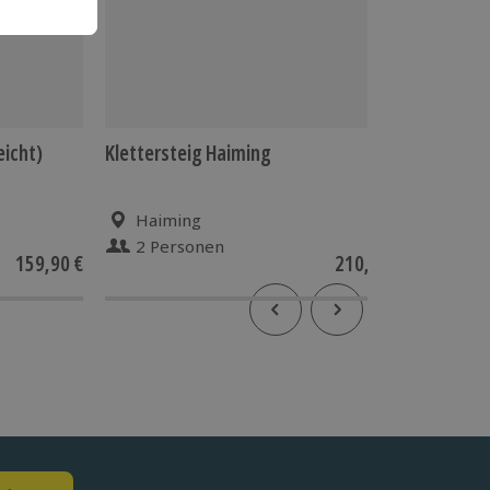
eicht)
Klettersteig Haiming
Schnee
Zugspit
Haiming
Ehr
2 Personen
1 Pe
159,90 €
210,90 €
4.5
(4