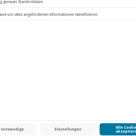
huhe mit Neopren Socken
.
Fr: 9-17 Uhr
www.b2b.jochen-schweizer.de/
 CLUB DEAL
-15% CLUB DEAL