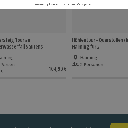
ersteig Tour am
Höhlentour - Querstollen (l
rwasserfall Sautens
Haiming für 2
aiming
Haiming
 Person
2 Personen
104,90 €
(1)