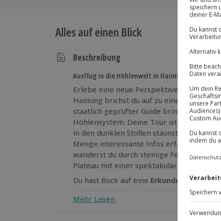
Alles auf einen Blick
Beschreibung
Ausflug in die Höhlenwelt in Haiming
Erlebe eine neue Perspektive: Beim Höhle
Haiming brichst du auf zu einem
Abenteue
staatlich geprüfter Guide bringt dich sich
Höhlensystem. Deine Tour ist dabei wie ei
in den dunklen Stollen staunst du über al
Menge interessante Infos erfährst. Bei de
wanderst du durch steinige Felsen, bevor
Plateau mit einer spektakulären Aussicht 
Du hast Bock auf eine
Erkundungstour unt
Höhlentrekking im Querstollen in Haiming
Mehr Lesen