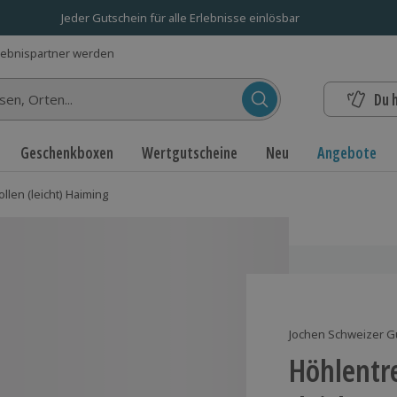
Jeder Gutschein für alle Erlebnisse einlösbar
lebnispartner werden
Du 
n...
Geschenkboxen
Wertgutscheine
Neu
Angebote
llen (leicht) Haiming
Jochen Schweizer G
Höhlentr