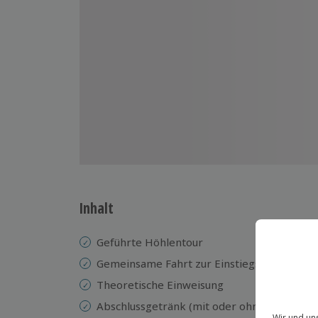
Inhalt
Geführte Höhlentour
Gemeinsame Fahrt zur Einstiegsstelle und 
Theoretische Einweisung
Abschlussgetränk (mit oder ohne Alkohol)