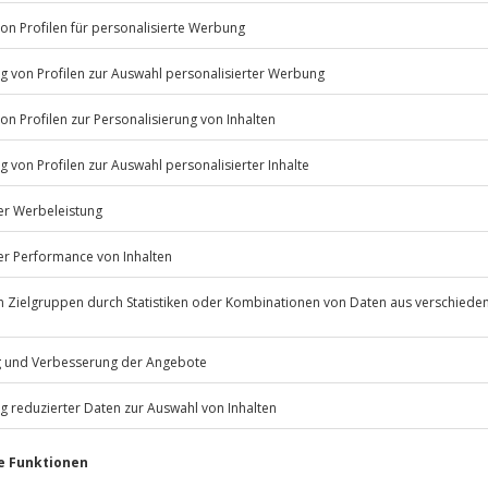
Listenansicht
© OpenStreetMaps
icht
Jochen Schweizer
GmbH
Mühldorfstraße 8
81671
München
eiten, außer an bundesweiten
ung, Handtuch, Evtl. Brillenband