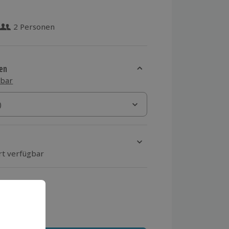
2 Personen
 aus 23 Bewertungen
en
sbar
)
)
rt verfügbar
ten Schritt einen Termin aus
 MwSt.)