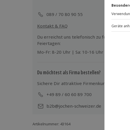
089 / 70 80 90 55
Kontakt & FAQ
Du erreichst uns telefonisch zu folgenden Z
Feiertagen:
Mo-Fr: 8-20 Uhr | Sa: 10-16 Uhr
Du möchtest als Firma bestellen?
Sichere Dir attraktive Firmenkunden Vorteile
+49 89 / 60 60 89 700
Mo-
b2b@jochen-schweizer.de
Artikelnummer
:
43164