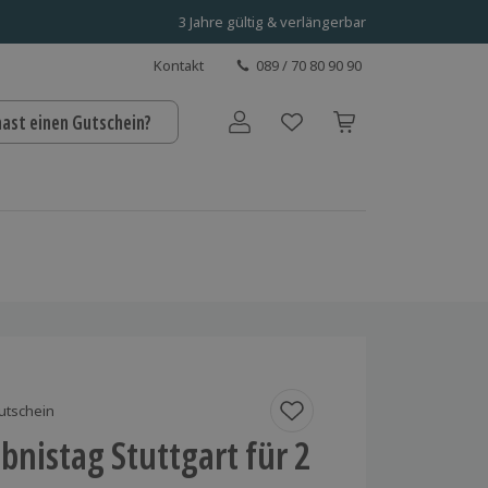
3 Jahre gültig & verlängerbar
Kontakt
089 / 70 80 90 90
hast einen Gutschein?
Benutzerkonto
utschein
bnistag Stuttgart für 2