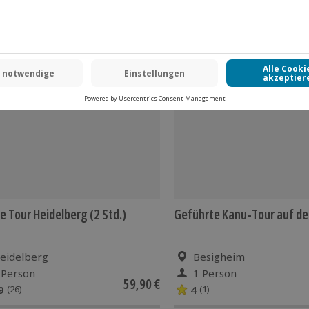
 CLUB DEAL
-15% CLUB DEAL
e Tour Heidelberg (2 Std.)
Geführte Kanu-Tour auf d
eidelberg
Besigheim
 Person
1 Person
59,90 €
9
4
(26)
(1)