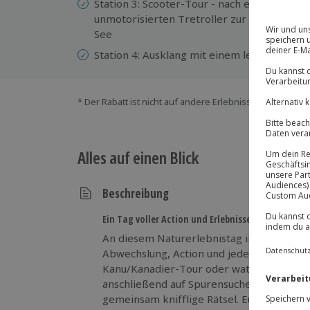
Station 3: Scooter-Tour - nach einer kurze
unmotorisierten Tretroller zur Schleuse M
See
Station 4: Ausklang mit einem leckeren Eis
* Der Rabatt ist nicht auf andere Erlebnisse bei der Ein
Alles auf einen Blick
Beschreibung
Ein Tag voller Action und Erlebnisse – Seid dabei!
An diesem Naturerlebnistag in Stuttgart e
Abwechslung, Action und jede Menge Spaß.
Kanu/Kanadier-Tour oder watet mit Wass
anschließend auf Spurensuche in die Stut
gemeinsam knifflige Rätsel. Euer 3. Erleb