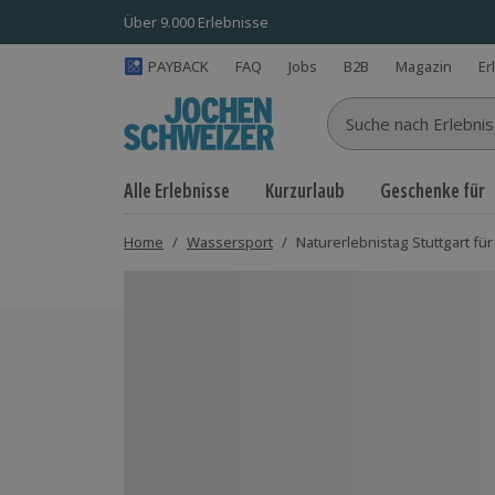
Über 9.000 Erlebnisse
PAYBACK
FAQ
Jobs
B2B
Magazin
Er
Suche nach Erlebnisse
Alle Erlebnisse
Kurzurlaub
Geschenke für
Home
/
Wassersport
/
Naturerlebnistag Stuttgart für 
Bild 1 von 5