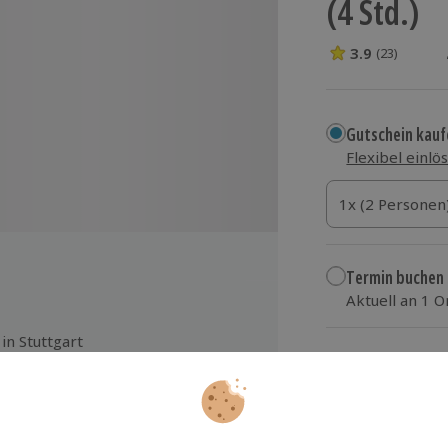
(4 Std.)
3.9
(23)
3.9 Sterne von 5
Gutschein kauf
Flexibel einlö
1x (2 Personen)
1x (2 Personen
1x (2 Personen
Termin buchen
Aktuell an 1 O
Wähle im nächs
in Stuttgart
41,90 €
ckar
Weinbergen - Ausgestattet mit
zzgl. Versand
(inkl.
 lange Tour