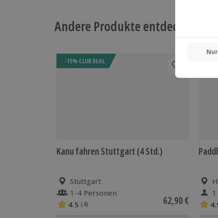
Andere Produkte entdecken
-15% CLUB DEAL
-15%
Kanu fahren Stuttgart (4 Std.)
Paddl
Stuttgart
H
1-4 Personen
1
62,90 €
4.5
4.
(4)