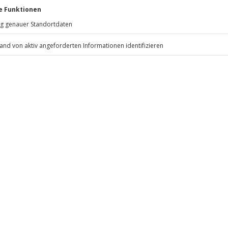
Jochen Schweizer
GmbH
Mühldorfstraße 8
81671
München
eiten, außer an bundesweiten
.
Fr: 9-17 Uhr
www.b2b.jochen-schweizer.de/