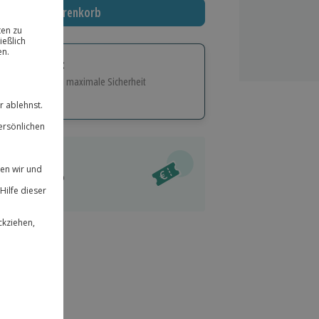
In den Warenkorb
tige Geschenk:
e Flexibilität und maximale Sicherheit
hl
bnisse.
ität
l verfügbar
 für alle Erlebnisse einlösbar.
im Warenkorb
herheit
r an
& verlängerbar.
20
°P