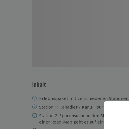
Inhalt
Erlebnispaket mit verschiedenen Stationen 
Station 1: Kanadier / Kanu-Tour auf dem Ne
Station 2: Spurensuche in den Stuttgarter 
einer Road-Map geht es auf eine ca. 3,5 km