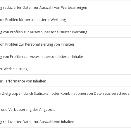
euern habt ihr euch eine
s als Abschluss.
ag in Stuttgart und erlebt viele
Listenansicht
erminen verfügbar
© OpenStreetMaps
icht