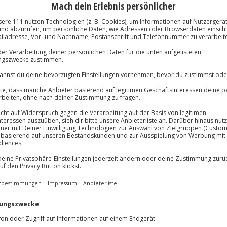
n Einweisung geht es mit einem
ühlhausen und um den Max-Eyth-
Immer das rich
Große Auswahl, voll
lösung übertragbar.
Details
Große Auswa
Über 9.000 Erle
Volle Flexibil
-15%* Club Dea
Jeder Gutschein
Direktabzug 
Maximale Sic
Melde dich hie
3 Jahre gültig 
Du erhältst
rlebst du 4 Stunden
 Startet mit einer 1-stündigen
erschuhen auf dem Neckar. Geht
tgarter Weinberge und löst
nis ist eine Scooter-Tour um den