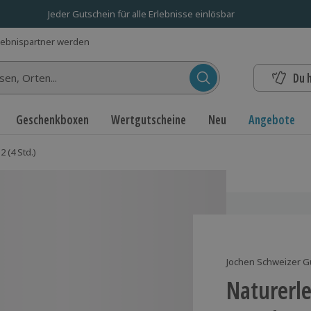
Jeder Gutschein für alle Erlebnisse einlösbar
lebnispartner werden
Du 
n...
Geschenkboxen
Wertgutscheine
Neu
Angebote
2 (4 Std.)
Jochen Schweizer G
Naturerle