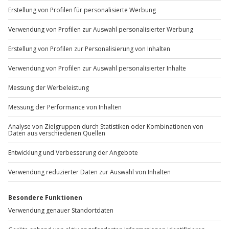
+49 89 / 60 60 89 700
Mo-Fr: 9-17 Uhr
b2b@jochen-schweizer.de
www.b2b.jochen-schweizer.de/
Artikelnummer
:
43163
Andere Produkte entdecken
-15% CLUB DEAL