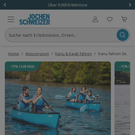
Über 9.000 Erlebnisse
Benutzerkonto
Suche nach Erlebnissen, Orten...
Home
/
Wassersport
/
Kanu & Kajak fahren
/
Kanu fahren Stuttgart
-15% CLUB DEAL
-15% CLU