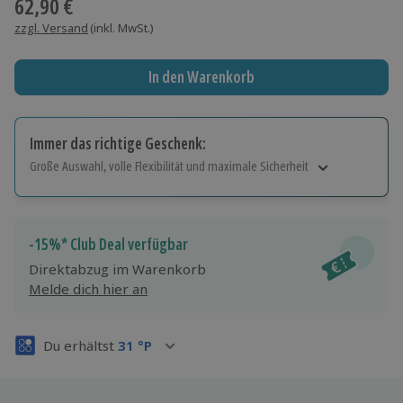
62,90 €
zzgl. Versand
(inkl. MwSt.)
In den Warenkorb
Immer das richtige Geschenk:
Große Auswahl, volle Flexibilität und maximale Sicherheit
Große Auswahl
Über 9.000 Erlebnisse.
Volle Flexibilität
-15%* Club Deal verfügbar
Jeder Gutschein für alle Erlebnisse einlösbar.
Direktabzug im Warenkorb
Maximale Sicherheit
Melde dich hier an
3 Jahre gültig & verlängerbar.
Du erhältst
31
°P