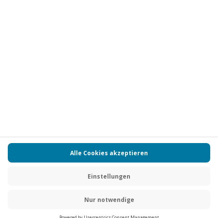
Vertrag widerrufen
FAQs
Kontakt
Zahlungsarten
Über uns
Magazin
Jobs
Partnerprogramm
PAYBACK
Versand und Lieferung
Presse
AGB
Cookie Einstellungen
Datenschutz
Nutzungsbedingungen
Online-Marktplatz
Barrierefreiheit
Grounding Page
Compliance
Impressum
RECHNUNG