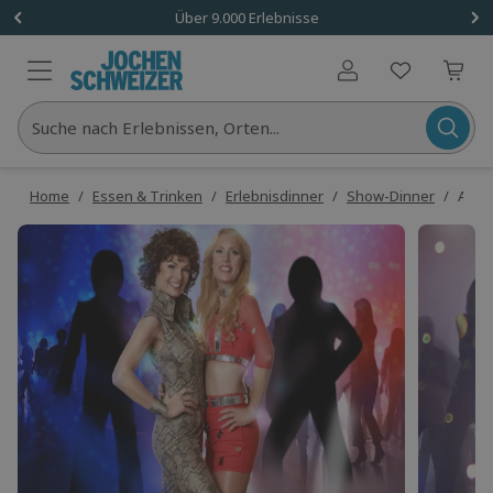
Über 9.000 Erlebnisse
Benutzerkonto
Suche nach Erlebnissen, Orten...
Home
/
Essen & Trinken
/
Erlebnisdinner
/
Show-Dinner
/
ABBA