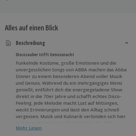
Alles auf einen Blick
Beschreibung
Discozauber trifft Genussnacht
Funkelnde Kostüme, große Emotionen und die
unvergesslichen Songs von ABBA machen das Abba
Dinner zu einem besonderen Abend voller Musik
und Genuss. Während du ein mehrgängiges Menü
genießt, entführt dich die energiegeladene Show
direkt in die 70er Jahre und schafft echtes Disco-
Feeling. Jede Melodie macht Lust auf Mitsingen,
weckt Erinnerungen und lässt den Alltag schnell
vergessen. Musik und Kulinarik verbinden sich hier
zu einem stimmungsvollen Erlebnis, das dich
Mehr Lesen
begeistert und berührt. Das Abba Dinner ist genau