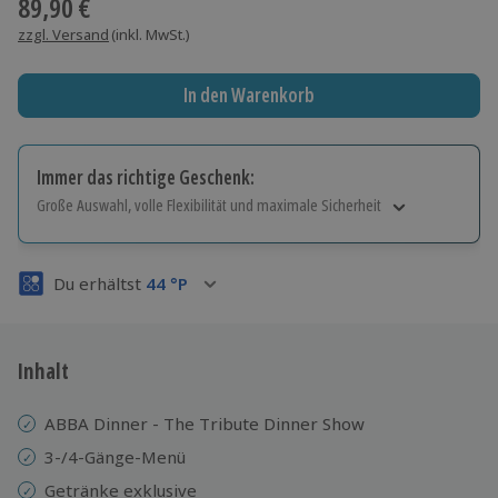
89,90 €
zzgl. Versand
(inkl. MwSt.)
In den Warenkorb
Immer das richtige Geschenk:
Große Auswahl, volle Flexibilität und maximale Sicherheit
Große Auswahl
Über 9.000 Erlebnisse.
Du erhältst
44
°P
Volle Flexibilität
Jeder Gutschein für alle Erlebnisse einlösbar.
Maximale Sicherheit
3 Jahre gültig & verlängerbar.
Inhalt
ABBA Dinner - The Tribute Dinner Show
3-/4-Gänge-Menü
Getränke exklusive