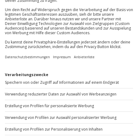
Du erreichst uns telefonisch zu folgenden Zeiten,
außer an bundesweiten Feiertagen:
Mo-Fr: 8-20 Uhr | Sa: 10-16 Uhr
Du möchtest als Firma bestellen?
Sichere Dir attraktive Firmenkunden Vorteile.
+49 89 / 60 60 89 700
Mo-Fr: 9-17 Uhr
b2b@jochen-schweizer.de
www.b2b.jochen-schweizer.de/
Artikelnummer
:
38292