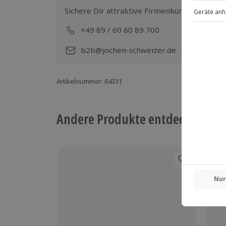
Sichere Dir attraktive Firmenkunden Vorteile
+49 89 / 60 60 89 700
Mo-
b2b@jochen-schweizer.de
Artikelnummer
:
64331
Andere Produkte entdecken