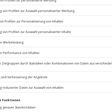
Listenansicht
© OpenStreetMaps
icht
 zu bestimmten Terminen
Jochen Schweizer
GmbH
 nach Absprache mit dem
Mühldorfstraße 8
81671
München
eiten, außer an bundesweiten