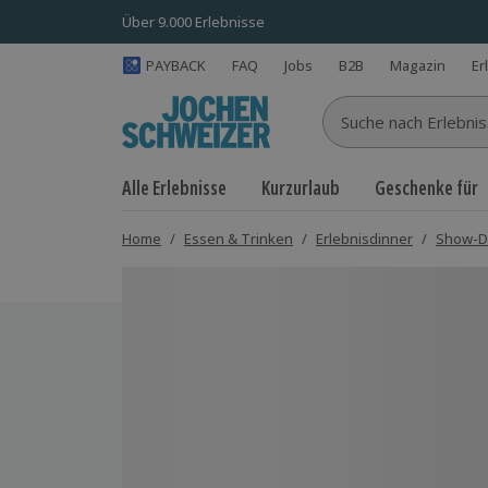
Über 9.000 Erlebnisse
PAYBACK
FAQ
Jobs
B2B
Magazin
Er
Suche nach Erlebnisse
Alle Erlebnisse
Kurzurlaub
Geschenke für
Home
/
Essen & Trinken
/
Erlebnisdinner
/
Show-D
Bild 1 von 5