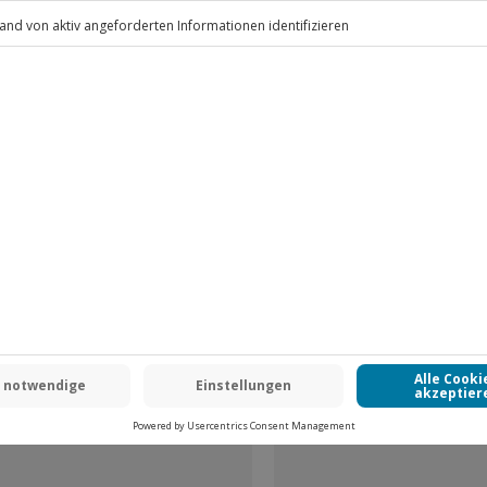
.
Fr: 9-17 Uhr
www.b2b.jochen-schweizer.de/