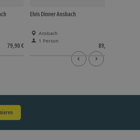
ach
Elvis Dinner Ansbach
ABBA Di
Ansbach
Ans
1 Person
1 Pe
79,90 €
89,90 €
nieren