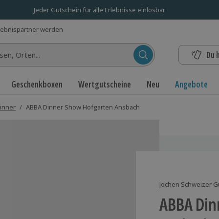
Jeder Gutschein für alle Erlebnisse einlösbar
lebnispartner werden
Du 
n...
Geschenkboxen
Wertgutscheine
Neu
Angebote
inner
/
ABBA Dinner Show Hofgarten Ansbach
Jochen Schweizer G
ABBA Din