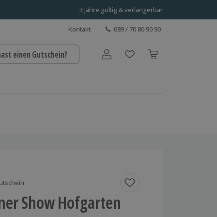
3 Jahre gültig & verlängerbar
Kontakt
089 / 70 80 90 90
hast einen Gutschein?
Benutzerkonto
utschein
ner Show Hofgarten