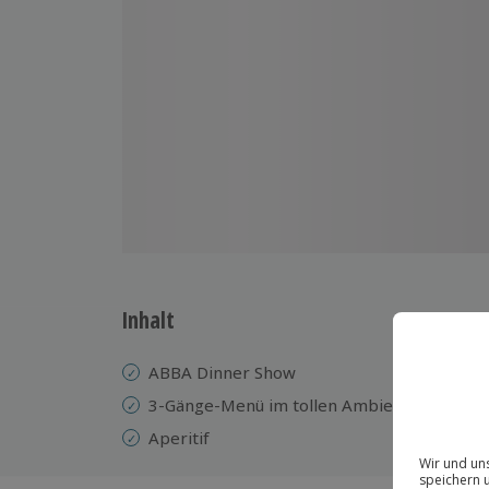
Inhalt
ABBA Dinner Show
3-Gänge-Menü im tollen Ambiente
Aperitif