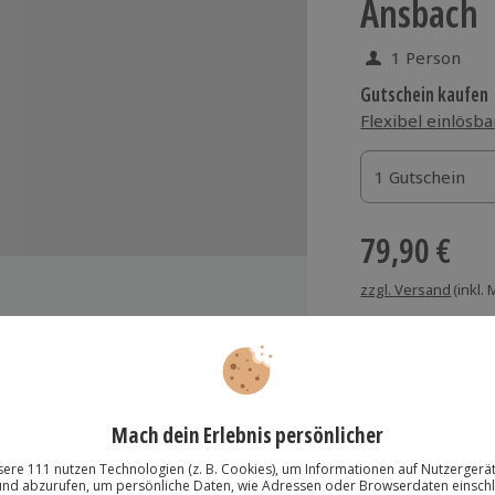
Ansbach
1 Person
Gutschein kaufen
Flexibel einlösba
1 Gutschein
1 Gutschein
1 Gutschein
79,90 €
zzgl. Versand
(inkl.
Immer das rich
Große Auswahl, voll