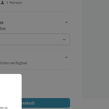
1 Person
 aus 20 Bewertungen
en
sbar
 Orten verfügbar
ten Schritt Ort und Termin aus
 MwSt.)
In den Warenkorb