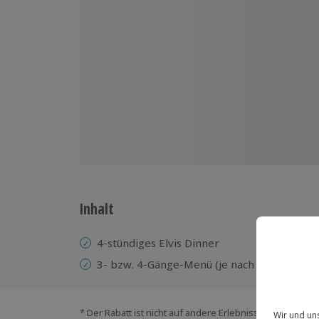
Inhalt
4-stündiges Elvis Dinner
3- bzw. 4-Gänge-Menü (je nach Veranstaltu
* Der Rabatt ist nicht auf andere Erlebnisse bei der Ein