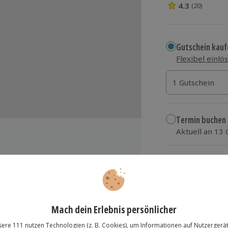
4.3
(20)
4.3 Sterne von 5
Gutschein kauf
Flexibel einlö
1 Gutschein
1 Gutschein
1 Gutschein
Termin buchen
Aktuell an 13
Wähle im nächs
89,90 €
zzgl. Versand
(inkl.
ngsort)
lösung übertragbar.
Details