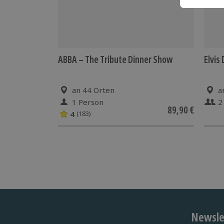
ABBA – The Tribute Dinner Show
Elvis
an 44 Orten
a
1 Person
2
89,90 €
4
(183)
Newslet