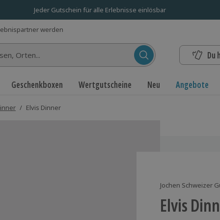
Jeder Gutschein für alle Erlebnisse einlösbar
lebnispartner werden
Du 
n...
Geschenkboxen
Wertgutscheine
Neu
Angebote
inner
/
Elvis Dinner
Jochen Schweizer G
Elvis Din