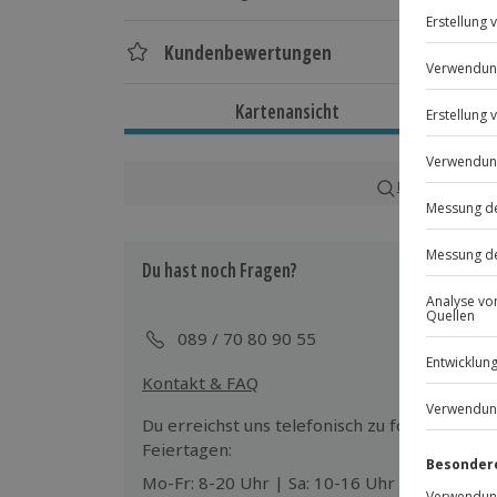
Dauer
Kundenbewertungen
Showdauer: rund 4 Stunden
Einlass: ½ Stunde vor Showbeginn
Kartenansicht
Verfügbarkeit / Termine
Von September bis Juni zu bestimmten T
Karte in Großans
Teilnehmer
Du hast noch Fragen?
Gutschein gültig für 1 Person
Gruppengröße im Saal: 80 bis 300 Pers
089 / 70 80 90 55
Hinweis
Kontakt & FAQ
Die Getränke sind im Preis nicht inbegriff
Du erreichst uns telefonisch zu folgenden Z
Feiertagen:
Mo-Fr: 8-20 Uhr | Sa: 10-16 Uhr