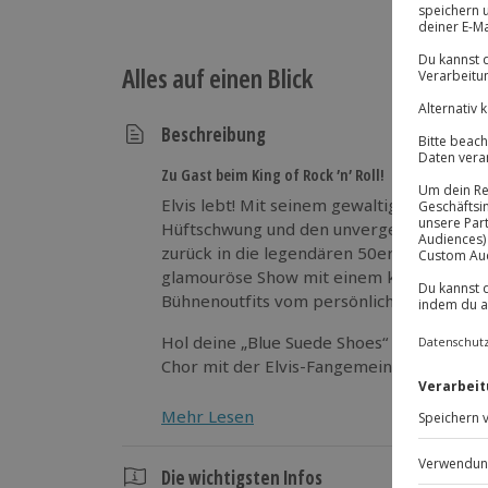
Alles auf einen Blick
Beschreibung
Zu Gast beim King of Rock ’n’ Roll!
Elvis lebt! Mit seinem gewaltigen Stimm
Hüftschwung und den unvergesslichen Hits 
zurück in die legendären 50er-, 60er- und
glamouröse Show mit einem köstlichen D
Bühnenoutfits vom persönlichen Schneider
Hol deine „Blue Suede Shoes“ aus dem Schr
Chor mit der Elvis-Fangemeinde!
Mehr Lesen
Die wichtigsten Infos