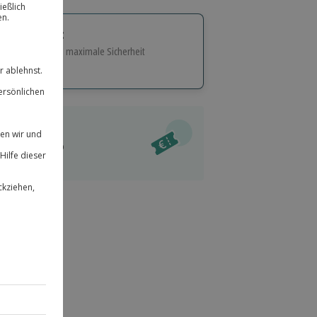
tige Geschenk:
e Flexibilität und maximale Sicherheit
hl
bnisse.
ität
l verfügbar
 für alle Erlebnisse einlösbar.
im Warenkorb
herheit
r an
& verlängerbar.
44
°P