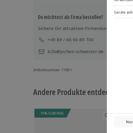
Du möchtest als Firma bestellen?
Sichere Dir attraktive Firmenkunden Vorteile
+49 89 / 60 60 89 700
Mo-
b2b@jochen-schweizer.de
Artikelnummer
:
11851
Andere Produkte entdecken
-15% CLUB DEAL