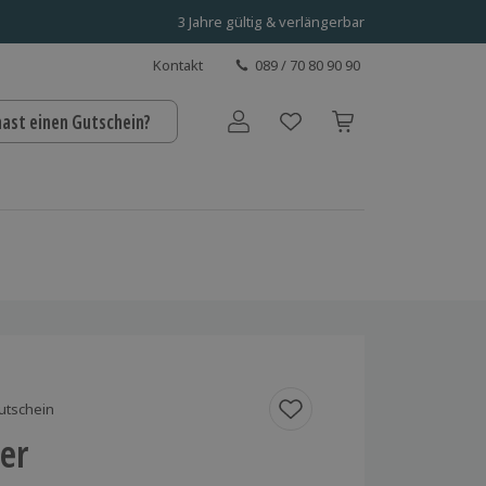
3 Jahre gültig & verlängerbar
Kontakt
089 / 70 80 90 90
hast einen Gutschein?
Benutzerkonto
utschein
ner