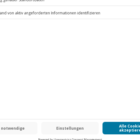
.
Fr: 9-17 Uhr
www.b2b.jochen-schweizer.de/
-15% CLUB DEAL