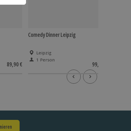
Comedy Dinner Leipzig
Varieté
Septemb
Leipzig
Leip
1 Person
1 Pe
89,90 €
99,90 €
nieren