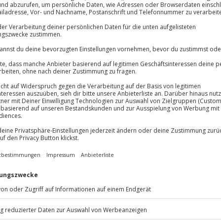
Immer das rich
Große Auswahl, voll
Große Auswa
Über 9.000 Erle
Volle Flexibil
-15%* Club Dea
Jeder Gutschein
volumen, dem typischen
Direktabzug 
Maximale Sic
versetzt dich der Elvis-Imitator
Melde dich hie
3 Jahre gültig 
 70er-Jahre. Garniert wird die
inner und maßgeschneiderten
 Presleys.
Du erhältst
ank und sing „Viva Las Vegas“ im