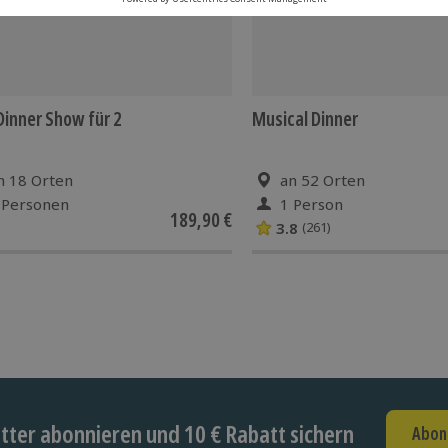
 Dinner Show für 2
Musical Dinner
n 18 Orten
an 52 Orten
 Personen
1 Person
189,90 €
3.8
(261)
ter abonnieren und 10 € Rabatt sichern
Abon