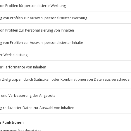
Listenansicht
© OpenStreetMaps
erminen verfügbar.
icht
onen (je nach Veranstaltungsort)
Jochen Schweizer
GmbH
Mühldorfstraße 8
81671
München
en.
eiten, außer an bundesweiten