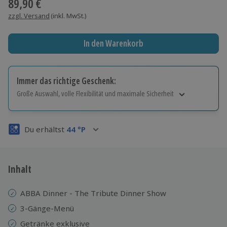
89,90 €
zzgl. Versand
(inkl. MwSt.)
In den Warenkorb
Immer das richtige Geschenk:
Große Auswahl, volle Flexibilität und maximale Sicherheit
Große Auswahl
Über 9.000 Erlebnisse.
Du erhältst
44
°P
Volle Flexibilität
Jeder Gutschein für alle Erlebnisse einlösbar.
Maximale Sicherheit
3 Jahre gültig & verlängerbar.
Inhalt
ABBA Dinner - The Tribute Dinner Show
3-Gänge-Menü
Getränke exklusive