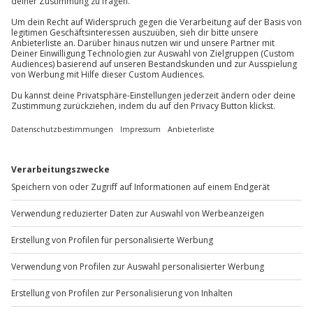
Du erreichst uns telefonisch zu folgenden Zeiten,
außer an bundesweiten Feiertagen:
Mo-Fr: 8-20 Uhr | Sa: 10-16 Uhr
Du möchtest als Firma bestellen?
Sichere Dir attraktive Firmenkunden Vorteile.
+49 89 / 60 60 89 700
Mo-Fr: 9-17 Uhr
b2b@jochen-schweizer.de
www.b2b.jochen-schweizer.de/
Artikelnummer
:
45141