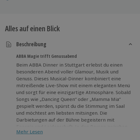
Alles auf einen Blick
Beschreibung
ABBA Magie trifft Genussabend
Beim ABBA Dinner in Stuttgart erlebst du einen
besonderen Abend voller Glamour, Musik und
Genuss. Dieses Musical-Dinner kombiniert eine
mitreißende Live-Show mit einem eleganten Menü
und sorgt für eine einzigartige Atmosphäre. Sobald
Songs wie „Dancing Queen“ oder „Mamma Mia“
gespielt werden, spürst du die Stimmung im Saal
und möchtest am liebsten mitsingen. Die
Darbietungen auf der Bühne begeistern mit
Energie und Leidenschaft. In den Pausen zwischen
Mehr Lesen
den Showeinlagen wird dir ein köstliches Menü