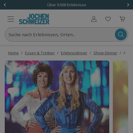
Über 9.000 Erlebnisse
Benutzerkonto
Suche nach Erlebnissen, Orten...
Home
/
Essen & Trinken
/
Erlebnisdinner
/
Show-Dinner
/
ABBA 