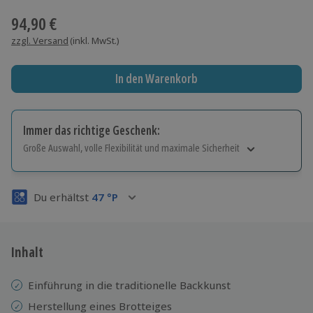
94,90 €
zzgl. Versand
(inkl. MwSt.)
In den Warenkorb
Immer das richtige Geschenk:
Große Auswahl, volle Flexibilität und maximale Sicherheit
Große Auswahl
Über 9.000 Erlebnisse.
Du erhältst
47
°P
Volle Flexibilität
Jeder Gutschein für alle Erlebnisse einlösbar.
Maximale Sicherheit
3 Jahre gültig & verlängerbar.
Inhalt
Einführung in die traditionelle Backkunst
Herstellung eines Brotteiges