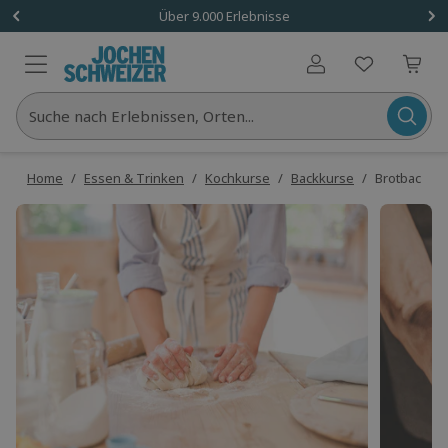
Über 9.000 Erlebnisse
Benutzerkonto
Suche nach Erlebnissen, Orten...
Home
/
Essen & Trinken
/
Kochkurse
/
Backkurse
/
Brotback-K