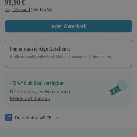
99,90 €
zzgl. Versand
(inkl. MwSt.)
In den Warenkorb
Immer das richtige Geschenk:
Große Auswahl, volle Flexibilität und maximale Sicherheit
Große Auswahl
Über 9.000 Erlebnisse.
Volle Flexibilität
-15%* Club Deal verfügbar
Jeder Gutschein für alle Erlebnisse einlösbar.
Direktabzug im Warenkorb
Maximale Sicherheit
Melde dich hier an
3 Jahre gültig & verlängerbar.
Du erhältst
49
°P