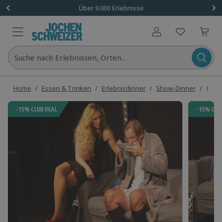
Über 9.000 Erlebnisse
Benutzerkonto
Suche nach Erlebnissen, Orten...
Home
/
Essen & Trinken
/
Erlebnisdinner
/
Show-Dinner
/
Come
-15% CLUB DEAL
-15% CLU