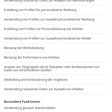
Sichere Dir attraktive Firmenkunden Vorteile.
+49 89 / 60 60 89 700
Mo-Fr: 9-17 Uhr
b2b@jochen-schweizer.de
www.b2b.jochen-schweizer.de/
Artikelnummer
:
33133
Andere Produkte entdecken