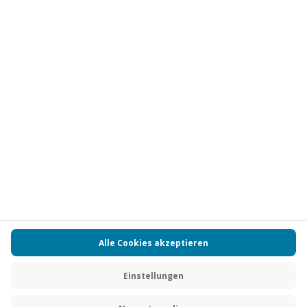
Vertrag widerrufen
FAQs
Kontakt
Zahlungsarten
Über uns
Magazin
Jobs
Partnerprogramm
PAYBACK
Versand und Lieferung
Presse
AGB
Cookie Einstellungen
Datenschutz
Nutzungsbedingungen
Online-Marktplatz
Barrierefreiheit
Grounding Page
Compliance
Impressum
RECHNUNG