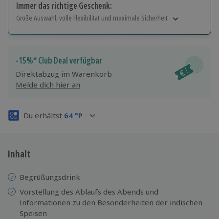
Immer das richtige Geschenk:
Große Auswahl, volle Flexibilität und maximale Sicherheit
Große Auswahl
Über 9.000 Erlebnisse.
Volle Flexibilität
-15%* Club Deal verfügbar
Jeder Gutschein für alle Erlebnisse einlösbar.
Direktabzug im Warenkorb
Maximale Sicherheit
Melde dich hier an
3 Jahre gültig & verlängerbar.
Du erhältst
64
°P
Inhalt
Begrüßungsdrink
Vorstellung des Ablaufs des Abends und
Informationen zu den Besonderheiten der indischen
Speisen