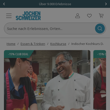
Über 9.000 Erlebnisse
Benutzerkonto
Suche nach Erlebnissen, Orten...
Home
/
Essen & Trinken
/
Kochkurse
/
Indischer Kochkurs Darms
-15% CLUB DEAL
-15% CLU