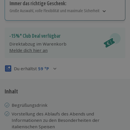
Immer das richtige Geschenk:
Große Auswahl, volle Flexibilität und maximale Sicherheit
Große Auswahl
Über 9.000 Erlebnisse.
Volle Flexibilität
-15%* Club Deal verfügbar
Jeder Gutschein für alle Erlebnisse einlösbar.
Direktabzug im Warenkorb
Maximale Sicherheit
Melde dich hier an
3 Jahre gültig & verlängerbar.
Du erhältst
59
°P
Inhalt
Begrüßungsdrink
Vorstellung des Ablaufs des Abends und
Informationen zu den Besonderheiten der
italienischen Speisen