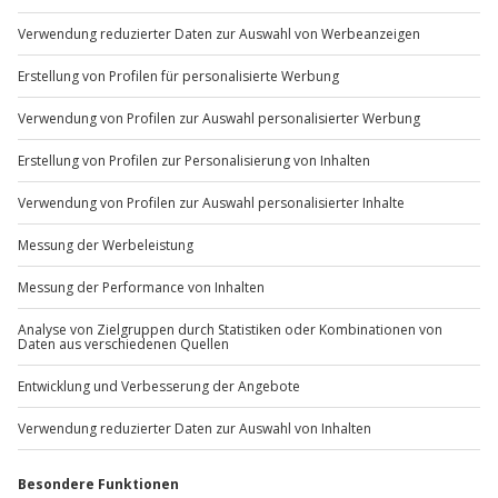
Du möchtest als Firma bestellen?
Sichere Dir attraktive Firmenkunden Vorteile.
+49 89 / 60 60 89 700
Mo-Fr: 9-17 Uhr
b2b@jochen-schweizer.de
www.b2b.jochen-schweizer.de/
Artikelnummer
:
30176
Andere Produkte entdecken