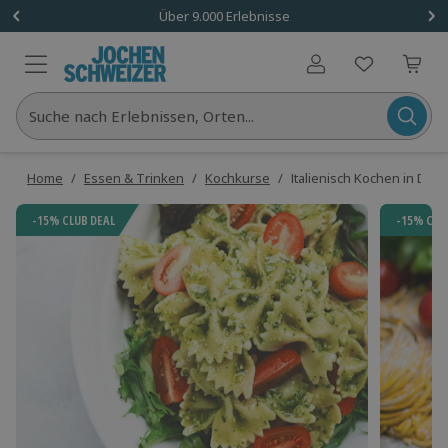
Über 9.000 Erlebnisse
Benutzerkonto
Suche nach Erlebnissen, Orten...
Home
/
Essen & Trinken
/
Kochkurse
/
Italienisch Kochen in Dar
-15% CLUB DEAL
-15% CLU