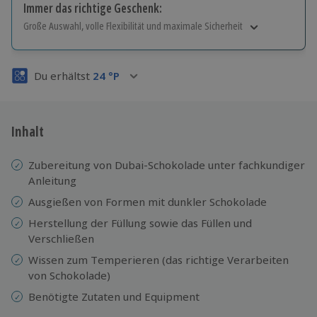
Immer das richtige Geschenk:
Große Auswahl, volle Flexibilität und maximale Sicherheit
Große Auswahl
Über 9.000 Erlebnisse.
Du erhältst
24
°P
Volle Flexibilität
Jeder Gutschein für alle Erlebnisse einlösbar.
Maximale Sicherheit
3 Jahre gültig & verlängerbar.
Inhalt
Zubereitung von Dubai-Schokolade unter fachkundiger
Anleitung
Ausgießen von Formen mit dunkler Schokolade
Herstellung der Füllung sowie das Füllen und
Verschließen
Wissen zum Temperieren (das richtige Verarbeiten
von Schokolade)
Benötigte Zutaten und Equipment