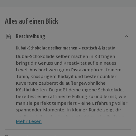
Alles auf einen Blick
Beschreibung
Dubai-Schokolade selber machen – exotisch & kreativ
Dubai-Schokolade selber machen in Kitzingen
bringt dir Genuss und Kreativität auf ein neues
Level. Aus hochwertigem Pistazienpüree, feinem
Tahin, knusprigem Kadayif und bester dunkler
Kuvertüre zauberst du außergewöhnliche
Köstlichkeiten. Du gießt deine eigene Schokolade,
bereitest eine raffinierte Füllung zu und lernst, wie
man sie perfekt temperiert – eine Erfahrung voller
spannender Momente. In kleiner Runde zeigt dir
ein Profi hilfreiche Tricks und gibt wertvolle Tipps
Mehr Lesen
mit auf den Weg. Die idyllische Umgebung sorgt für
eine entspannte Atmosphäre und macht dein