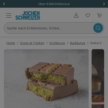
Über 9.000 Erlebnisse
Benutzerkonto
Suche nach Erlebnissen, Orten...
Home
/
Essen & Trinken
/
Kochkurse
/
Backkurse
/
Dubai Scho