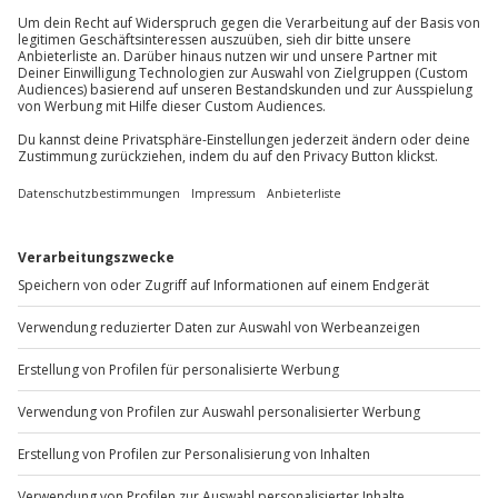
außer an bundesweiten Feiertagen:
Gutschein gültig für 1 Person
Gruppengröße: 8-24 Personen
Mo-Fr: 8-20 Uhr | Sa: 10-16 Uhr
Du möchtest als Firma bestellen?
Sichere Dir attraktive Firmenkunden Vorteile.
+49 89 / 60 60 89 700
Mo-Fr: 9-17 Uhr
b2b@jochen-schweizer.de
www.b2b.jochen-schweizer.de/
Artikelnummer
:
60527
Andere Produkte entdecken