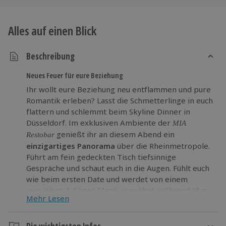
Alles auf einen Blick
Beschreibung
Neues Feuer für eure Beziehung
Ihr wollt eure Beziehung neu entflammen und pure
Romantik erleben? Lasst die Schmetterlinge in euch
flattern und schlemmt beim Skyline Dinner in
Düsseldorf. Im exklusiven Ambiente der
MIA
genießt ihr an diesem Abend ein
Restobar
einzigartiges Panorama
über die Rheinmetropole.
Führt am fein gedeckten Tisch tiefsinnige
Gespräche und schaut euch in die Augen. Fühlt euch
wie beim ersten Date und werdet von einem
exquisiten 4-Gänge Menü verwöhnt, während über
Mehr Lesen
dem Medienhafen langsam die Sonne untergeht.
Einfach großartige Stunden.