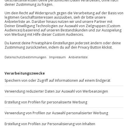
Du erreichst uns telefonisch zu folgenden Zeiten,
außer an bundesweiten Feiertagen:
Mo-Fr: 8-20 Uhr | Sa: 10-16 Uhr
Du möchtest als Firma bestellen?
Sichere Dir attraktive Firmenkunden Vorteile.
+49 89 / 60 60 89 700
Mo-Fr: 9-17 Uhr
b2b@jochen-schweizer.de
www.b2b.jochen-schweizer.de/
Artikelnummer
:
48307