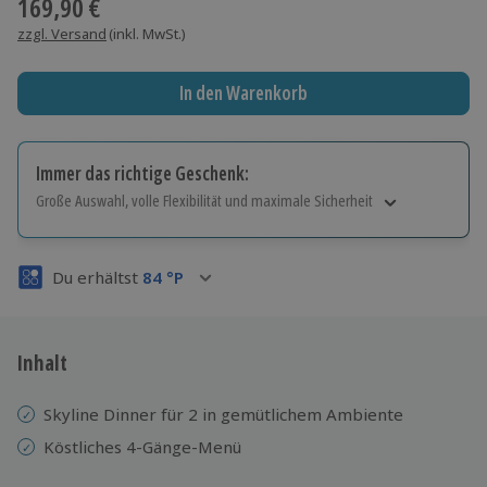
169,90 €
zzgl. Versand
(inkl. MwSt.)
In den Warenkorb
Immer das richtige Geschenk:
Große Auswahl, volle Flexibilität und maximale Sicherheit
Große Auswahl
Über 9.000 Erlebnisse.
Du erhältst
84
°P
Volle Flexibilität
Jeder Gutschein für alle Erlebnisse einlösbar.
Maximale Sicherheit
3 Jahre gültig & verlängerbar.
Inhalt
Skyline Dinner für 2 in gemütlichem Ambiente
Köstliches 4-Gänge-Menü