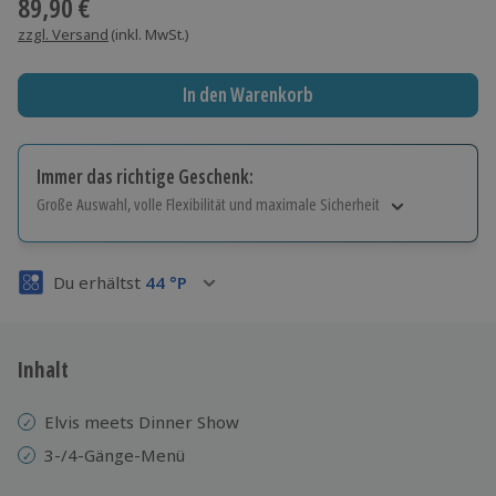
89,90 €
zzgl. Versand
(inkl. MwSt.)
In den Warenkorb
Immer das richtige Geschenk:
Große Auswahl, volle Flexibilität und maximale Sicherheit
Große Auswahl
Über 9.000 Erlebnisse.
Du erhältst
44
°P
Volle Flexibilität
Jeder Gutschein für alle Erlebnisse einlösbar.
Maximale Sicherheit
3 Jahre gültig & verlängerbar.
Inhalt
Elvis meets Dinner Show
3-/4-Gänge-Menü