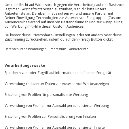
Mo-Fr: 8-20 Uhr | Sa: 10-16 Uhr
Du möchtest als Firma bestellen?
Sichere Dir attraktive Firmenkunden Vorteile.
+49 89 / 60 60 89 700
Mo-Fr: 9-17 Uhr
b2b@jochen-schweizer.de
www.b2b.jochen-schweizer.de/
Artikelnummer
:
46602
Andere Produkte entdecken