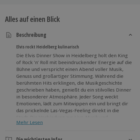
Alles auf einen Blick
Beschreibung
Elvis rockt Heidelberg kulinarisch
Die Elvis Dinner Show in Heidelberg holt den King
of Rock ’n’ Roll mit beeindruckender Energie auf die
Bühne und verspricht einen Abend voller Musik,
Genuss und großartiger Stimmung. Während die
berühmten Hits erklingen, die Musikgeschichte
geschrieben haben, genießt du ein stilvolles Dinner
in besonderer Atmosphäre. Jeder Song weckt
Emotionen, lädt zum Mitwippen ein und bringt dir
das prickelnde Las-Vegas-Feeling direkt in die
Stadt. Die Verbindung aus Live-Musik und
Mehr Lesen
kulinarischem Erlebnis macht diesen Abend zu
einem besonderen Ereignis für alle Sinne. Ob mit
Freunden oder als besondere Auszeit vom Alltag –
Die wichtigsten Infos