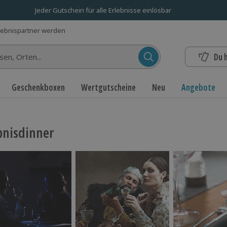
Jeder Gutschein für alle Erlebnisse einlösbar
lebnispartner werden
Du 
n...
Geschenkboxen
Wertgutscheine
Neu
Angebote
bnisdinner