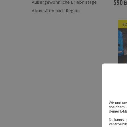
590
E
Außergewöhnliche Erlebnistage
Aktivitäten nach Region
BE
DE