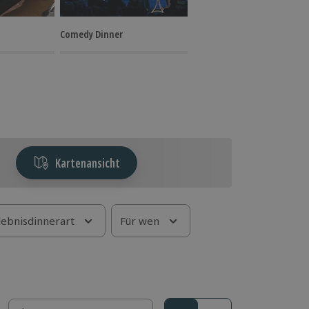
Comedy Dinner
Kartenansicht
lebnisdinnerart
Für wen
Sortieren nach