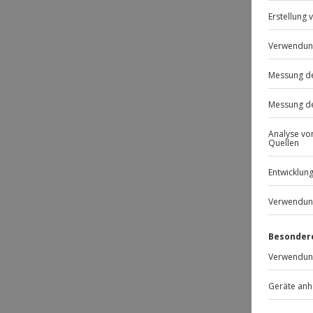
Passt
-15% 