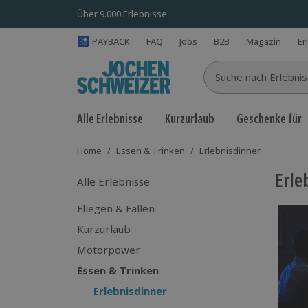
Über 9.000 Erlebnisse
PAYBACK
FAQ
Jobs
B2B
Magazin
Er
Suche nach Erlebnisse
Alle Erlebnisse
Kurzurlaub
Geschenke für
Home
/
Essen & Trinken
/
Erlebnisdinner
Erle
Alle Erlebnisse
Fliegen & Fallen
Kurzurlaub
Motorpower
Essen & Trinken
Erlebnisdinner