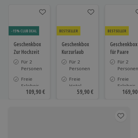
-15% CLUB DEAL
BESTSELLER
BESTSELLER
Geschenkbox
Geschenkbox
Geschenkbox
Zur Hochzeit
Kurzurlaub
für Paare
Für 2
Für 2
Für 2
Personen
Personen
Persone
Freie
Freie
Freie
Erlebnis-
Hotel-
Erlebnis-
Aktueller Preis
109,90 €
Aktueller Preis
59,90 €
Aktuell
169,90
Auswahl
Auswahl
Auswahl
an ca.
aus ca. 500
an ca. 86
610 Orten
Hotels in
Orten
Deutschland,
Österreich
und vielen
weiteren