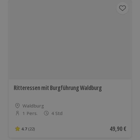
Ritteressen mit Burgführung Waldburg
Standort
Waldburg
1 Pers.
4 Std
Anzahl der Teilnehmer
Aktueller Pre
49,90 €
4.7
(22)
4.7 von 5 Sternen basierend auf 22 Bewertungen