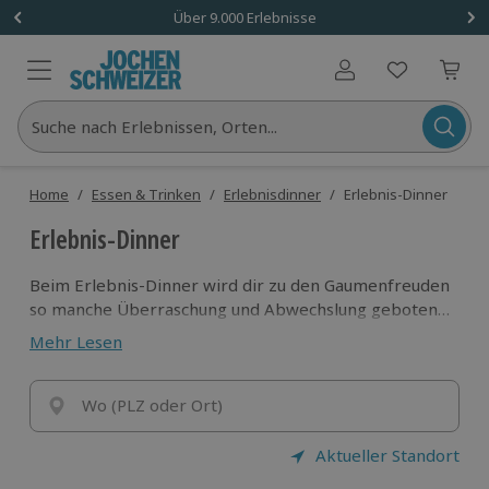
Über 9.000 Erlebnisse
Benutzerkonto
Suche nach Erlebnissen, Orten...
Home
/
Essen & Trinken
/
Erlebnisdinner
/
Erlebnis-Dinner
Erlebnis-Dinner
Beim Erlebnis-Dinner wird dir zu den Gaumenfreuden
so manche Überraschung und Abwechslung geboten.
Die Auswahl reicht vom romantischen Candle Light
Mehr Lesen
Dinner, Dinner im Maisfeld übers Dinner im Dunkeln
bis zum ausufernden Rittergelage. So kommen beim
Erlebnis-Dinner alle Sinne auf ihre Kosten.
Wo (PLZ oder Ort)
Aktueller Standort