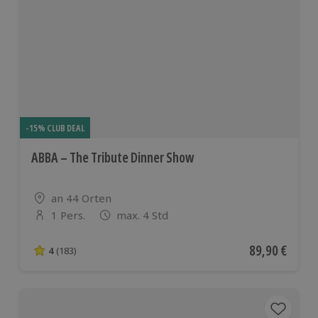
-15% CLUB DEAL
ABBA – The Tribute Dinner Show
Standort
an 44 Orten
1 Pers.
max. 4 Std
Anzahl der Teilnehmer
Aktueller Pre
89,90 €
4
(183)
4 von 5 Sternen basierend auf 183 Bewertungen