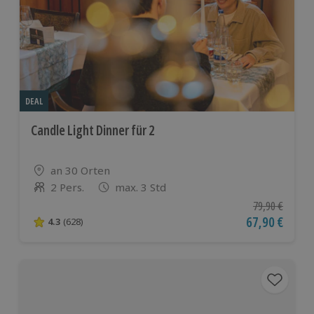
DEAL
Candle Light Dinner für 2
Standort
an 30 Orten
2 Pers.
max. 3 Std
Anzahl der Teilnehmer
Ursprünglicher
79,90 €
Aktueller Pre
67,90 €
4.3
(628)
4.3 von 5 Sternen basierend auf 628 Bewertungen