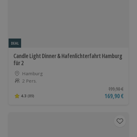
europäischen
Ländern
DEAL
Candle Light Dinner & Hafenlichterfahrt Hamburg
für 2
Standort
Hamburg
2 Pers.
Anzahl der Teilnehmer
Ursprünglicher P
199,90 €
Aktueller Preis
169,90 €
4.3
(89)
4.3 von 5 Sternen basierend auf 89 Bewertungen