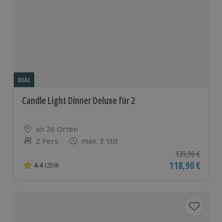
DEAL
Candle Light Dinner Deluxe für 2
Standort
an 26 Orten
2 Pers.
max. 3 Std
Anzahl der Teilnehmer
Ursprünglicher P
139,90 €
Aktueller Preis
118,90 €
4.4
(259)
4.4 von 5 Sternen basierend auf 259 Bewertungen