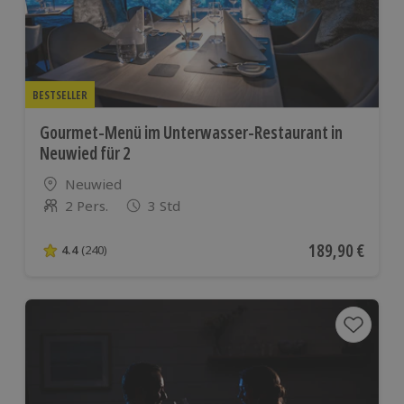
BESTSELLER
Gourmet-Menü im Unterwasser-Restaurant in
Neuwied für 2
Standort
Neuwied
2 Pers.
3 Std
Anzahl der Teilnehmer
Aktueller Preis
189,90 €
4.4
(240)
4.4 von 5 Sternen basierend auf 240 Bewertungen