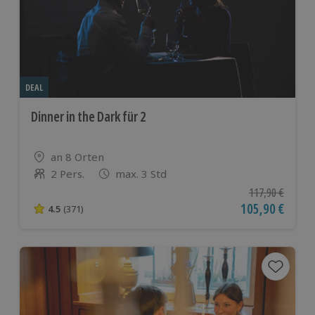
DEAL
Dinner in the Dark für 2
Standort
an 8 Orten
2 Pers.
max. 3 Std
Anzahl der Teilnehmer
Ursprünglicher P
117,90 €
Aktueller Preis
105,90 €
4.5
(371)
4.5 von 5 Sternen basierend auf 371 Bewertungen