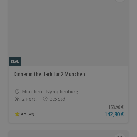
DEAL
Dinner in the Dark für 2 München
Standort
München - Nymphenburg
2 Pers.
3,5 Std
Anzahl der Teilnehmer
Ursprünglicher P
158,90 €
Aktueller Preis
142,90 €
4.5
(46)
4.5 von 5 Sternen basierend auf 46 Bewertungen