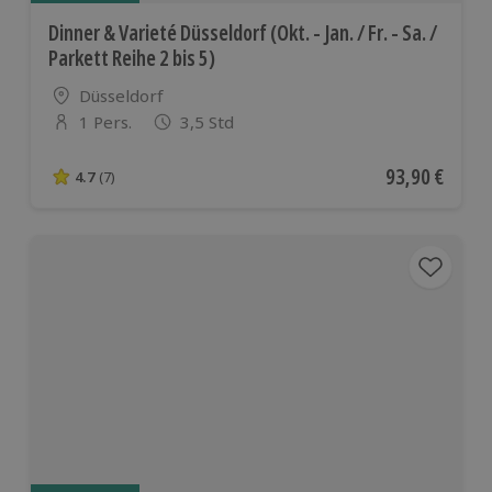
Dinner & Varieté Düsseldorf (Okt. - Jan. / Fr. - Sa. /
Parkett Reihe 2 bis 5)
Standort
Düsseldorf
1 Pers.
3,5 Std
Anzahl der Teilnehmer
Aktueller Pre
93,90 €
4.7
(7)
4.7 von 5 Sternen basierend auf 7 Bewertungen