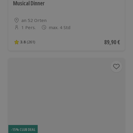
Musical Dinner
Standort
an 52 Orten
1 Pers.
max. 4 Std
Anzahl der Teilnehmer
Aktueller Pre
89,90 €
3.8
(261)
3.8 von 5 Sternen basierend auf 261 Bewertungen
-15% CLUB DEAL