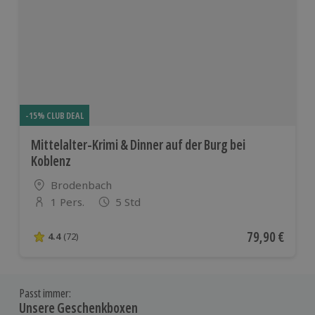
-15% CLUB DEAL
Mittelalter-Krimi & Dinner auf der Burg bei
Koblenz
Standort
Brodenbach
1 Pers.
5 Std
Anzahl der Teilnehmer
Aktueller Pre
79,90 €
4.4
(72)
4.4 von 5 Sternen basierend auf 72 Bewertungen
Passt immer:
Unsere Geschenkboxen