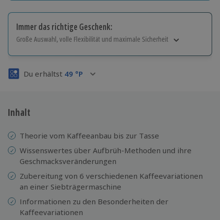
Immer das richtige Geschenk:
Große Auswahl, volle Flexibilität und maximale Sicherheit
Große Auswahl
Über 9.000 Erlebnisse.
Du erhältst
49
°P
Volle Flexibilität
Jeder Gutschein für alle Erlebnisse einlösbar.
Maximale Sicherheit
3 Jahre gültig & verlängerbar.
Inhalt
Theorie vom Kaffeeanbau bis zur Tasse
Wissenswertes über Aufbrüh-Methoden und ihre
Geschmacksveränderungen
Zubereitung von 6 verschiedenen Kaffeevariationen
an einer Siebträgermaschine
Informationen zu den Besonderheiten der
Kaffeevariationen