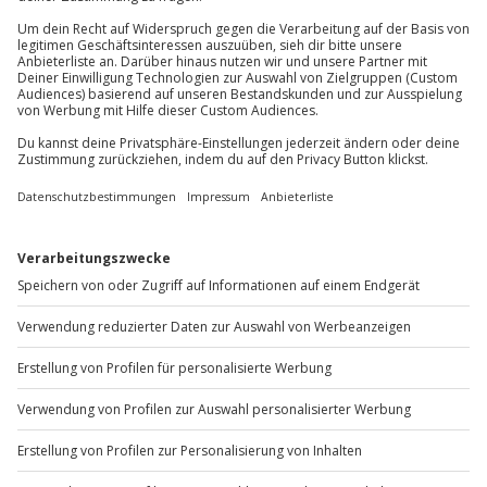
außer an bundesweiten Feiertagen:
Mo-Fr: 8-20 Uhr | Sa: 10-16 Uhr
Du möchtest als Firma bestellen?
Sichere Dir attraktive Firmenkunden Vorteile.
+49 89 / 60 60 89 700
Mo-Fr: 9-17 Uhr
b2b@jochen-schweizer.de
www.b2b.jochen-schweizer.de/
Artikelnummer
:
13473
Andere Produkte entdecken