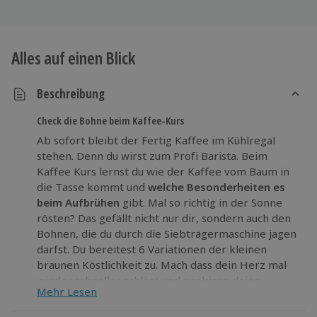
Alles auf einen Blick
Beschreibung
Check die Bohne beim Kaffee-Kurs
Ab sofort bleibt der Fertig Kaffee im Kühlregal
stehen. Denn du wirst zum Profi Barista. Beim
Kaffee Kurs lernst du wie der Kaffee vom Baum in
die Tasse kommt und
welche Besonderheiten es
beim Aufbrühen
gibt. Mal so richtig in der Sonne
rösten? Das gefällt nicht nur dir, sondern auch den
Bohnen, die du durch die Siebträgermaschine jagen
darfst. Du bereitest 6 Variationen der kleinen
braunen Köstlichkeit zu. Mach dass dein Herz mal
wieder schneller schlägt und probiere deine
Mehr Lesen
eigenen Kreationen. Denn es ist noch kein Meister
vom Himmel gefallen, oder wurde bei dir eine