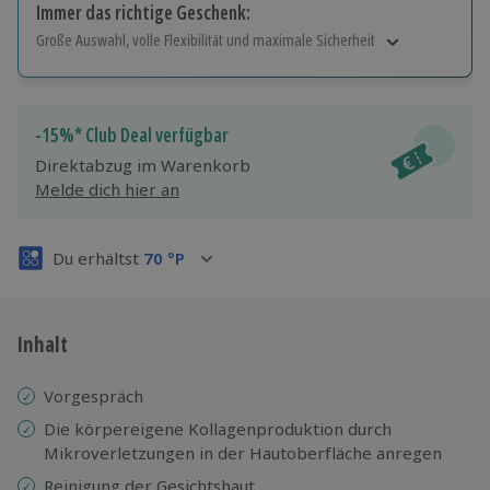
Immer das richtige Geschenk:
Große Auswahl, volle Flexibilität und maximale Sicherheit
Große Auswahl
Über 9.000 Erlebnisse.
Volle Flexibilität
-15%* Club Deal verfügbar
Jeder Gutschein für alle Erlebnisse einlösbar.
Direktabzug im Warenkorb
Maximale Sicherheit
Melde dich hier an
3 Jahre gültig & verlängerbar.
Du erhältst
70
°P
Inhalt
Vorgespräch
Die körpereigene Kollagenproduktion durch
Mikroverletzungen in der Hautoberfläche anregen
Reinigung der Gesichtshaut