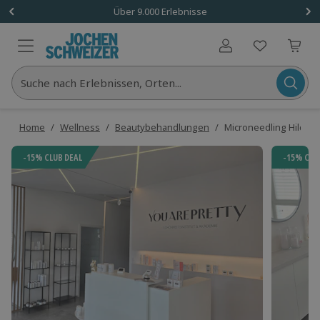
Über 9.000 Erlebnisse
Benutzerkonto
Suche nach Erlebnissen, Orten...
Home
/
Wellness
/
Beautybehandlungen
/
Microneedling Hildri
-15% CLUB DEAL
-15% CLU