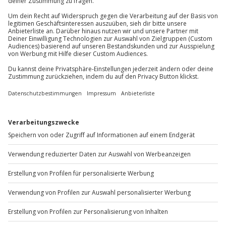
Du erreichst uns telefonisch zu folgenden Zeiten,
außer an bundesweiten Feiertagen:
Mo-Fr: 8-20 Uhr | Sa: 10-16 Uhr
Du möchtest als Firma bestellen?
Sichere Dir attraktive Firmenkunden Vorteile.
+49 89 / 60 60 89 700
Mo-Fr: 9-17 Uhr
b2b@jochen-schweizer.de
www.b2b.jochen-schweizer.de/
Artikelnummer
:
14960