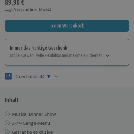
89,90 €
zzgl. Versand
(inkl. MwSt.)
In den Warenkorb
Immer das richtige Geschenk:
Große Auswahl, volle Flexibilität und maximale Sicherheit
Große Auswahl
Über 9.000 Erlebnisse.
Du erhältst
44
°P
Volle Flexibilität
Jeder Gutschein für alle Erlebnisse einlösbar.
Maximale Sicherheit
3 Jahre gültig & verlängerbar.
Inhalt
Musical Dinner Show
3-/4-Gänge-Menü
Getränke exklusive