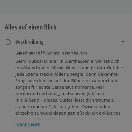
Alles auf einen Blick
Beschreibung
Gänsehaut trifft Genuss in Warthausen
Beim Musical Dinner in Warthausen erwartet dich
ein Abend voller Musik, Genuss und großer Gefühle.
Jede Szene steckt voller Energie, denn bekannte
Songs werden live auf der Bühne präsentiert und
sorgen für echte Gänsehautmomente. Mal
berührend und ruhig, mal schwungvoll und
mitreißend – dieses Musical lässt dich träumen,
staunen und im Takt mitgehen. Zwischen den
einzelnen Showeinlagen genießt du ein exklusives
3- oder 4-Gänge-Menü, das auch kulinarisch keine
Mehr Lesen
Wünsche offenlässt. Feine Aromen, verführerische