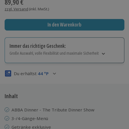
89,90 €
zzgl. Versand
(inkl. MwSt.)
In den Warenkorb
Immer das richtige Geschenk:
Große Auswahl, volle Flexibilität und maximale Sicherheit
Große Auswahl
Über 9.000 Erlebnisse.
Du erhältst
44
°P
Volle Flexibilität
Jeder Gutschein für alle Erlebnisse einlösbar.
Maximale Sicherheit
3 Jahre gültig & verlängerbar.
Inhalt
ABBA Dinner - The Tribute Dinner Show
3-/4-Gänge-Menü
Getränke exklusive