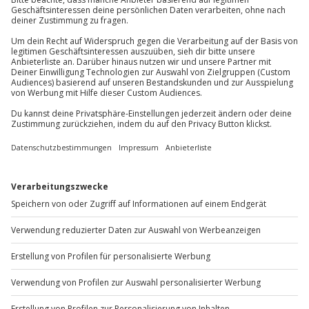
Mühldorfstraße 8
81671
München
Du erreichst uns telefonisch zu folgenden Zeiten,
außer an bundesweiten Feiertagen:
Mo-Fr: 8-20 Uhr | Sa: 10-16 Uhr
Du möchtest als Firma bestellen?
Sichere Dir attraktive Firmenkunden Vorteile.
+49 89 / 60 60 89 700
Mo-Fr: 9-17 Uhr
b2b@jochen-schweizer.de
www.b2b.jochen-schweizer.de/
Artikelnummer
:
57801