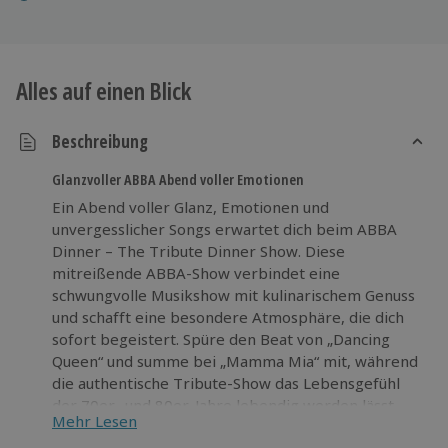
Alles auf einen Blick
Beschreibung
Glanzvoller ABBA Abend voller Emotionen
Ein Abend voller Glanz, Emotionen und
unvergesslicher Songs erwartet dich beim ABBA
Dinner – The Tribute Dinner Show. Diese
mitreißende ABBA-Show verbindet eine
schwungvolle Musikshow mit kulinarischem Genuss
und schafft eine besondere Atmosphäre, die dich
sofort begeistert. Spüre den Beat von „Dancing
Queen“ und summe bei „Mamma Mia“ mit, während
die authentische Tribute-Show das Lebensgefühl
der 70er- und 80er-Jahre lebendig werden lässt.
Mehr Lesen
Zwischen den eindrucksvollen Live-Auftritten