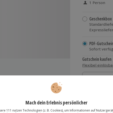
1 Person
Geschenkbox
Standardlief
Expressliefe
PDF-Gutschei
Sofort verfü
Gutschein kaufen
Flexibel einlösba
1 Gutschein
1 Gutschein
1 Gutschein
99,90 €
ting, Cocktail Workshop
zzgl. Versand
(inkl.
hres