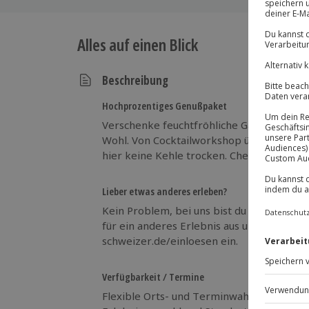
Alles auf einen Blick
Beschreibung
Hochprozentiges Genußpaket
Verschenke feuchtfröhliche Gaumenfreu
Wohl. Von Cocktailworkshop über Weinsem
hier keine Kehle trocken. Cheers, Prost, S
Lieber etwas anderes erleben?
Kein Problem, bei uns bist du völlig flexi
für ein anderes Erlebnis aus unserem viel
schweizer.de/einloesen ein.
Verfügbarkeit / Termine
Flexible Orts- und Terminwahl nach Verfü