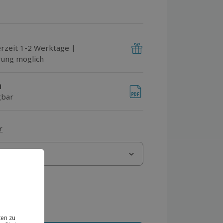
erzeit 1-2 Werktage |
rung möglich
n
gbar
r
 MwSt.)