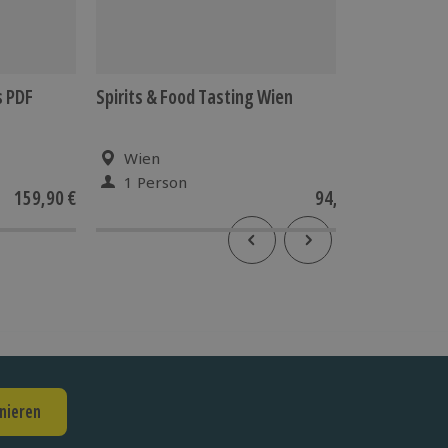
s PDF
Spirits & Food Tasting Wien
Geschen
Wien
1 Person
1 Pe
159,90 €
94,90 €
nieren