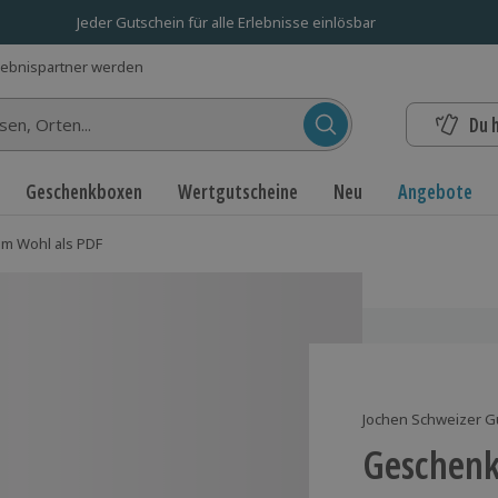
Jeder Gutschein für alle Erlebnisse einlösbar
lebnispartner werden
Du 
n...
Geschenkboxen
Wertgutscheine
Neu
Angebote
m Wohl als PDF
Jochen Schweizer G
Geschenk