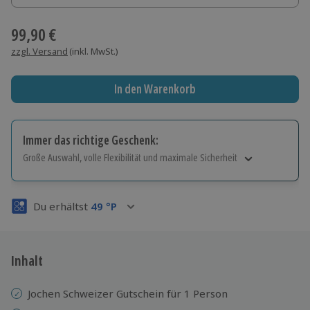
99,90 €
zzgl. Versand
(inkl. MwSt.)
In den Warenkorb
Immer das richtige Geschenk:
Große Auswahl, volle Flexibilität und maximale Sicherheit
Große Auswahl
Über 9.000 Erlebnisse.
Du erhältst
49
°P
Volle Flexibilität
Jeder Gutschein für alle Erlebnisse einlösbar.
Maximale Sicherheit
3 Jahre gültig & verlängerbar.
Inhalt
Jochen Schweizer Gutschein für 1 Person