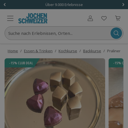
Über 9.000 Erlebnisse
Benutzerkonto
Suche nach Erlebnissen, Orten...
Home
/
Essen & Trinken
/
Kochkurse
/
Backkurse
/
Pralinenwo
-15% CLUB DEAL
-15% CLU