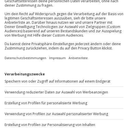
81671
München
Wird gestellt: Zutaten, Arbeitsmaterial, Schürze,
Verpackung, Rezepte
Du erreichst uns telefonisch zu folgenden Zeiten,
außer an bundesweiten Feiertagen:
Teilnehmer
Mo-Fr: 8-20 Uhr | Sa: 10-16 Uhr
Gutschein gültig für 1 Person
Gruppengröße: 5-8 Personen
Begleitperson möglich (gegen Gebühr,
Du möchtest als Firma bestellen?
Mindestalter: 18 Jahre)
Sichere Dir attraktive Firmenkunden Vorteile.
+49 89 / 60 60 89 700
Mo-Fr: 9-17 Uhr
b2b@jochen-schweizer.de
www.b2b.jochen-schweizer.de/
Artikelnummer
:
57692