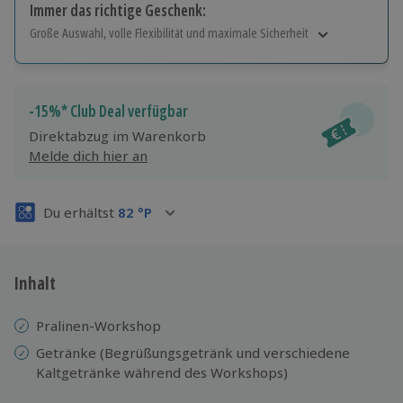
Immer das richtige Geschenk:
Große Auswahl, volle Flexibilität und maximale Sicherheit
Große Auswahl
Über 9.000 Erlebnisse.
Volle Flexibilität
-15%* Club Deal verfügbar
Jeder Gutschein für alle Erlebnisse einlösbar.
Direktabzug im Warenkorb
Maximale Sicherheit
Melde dich hier an
3 Jahre gültig & verlängerbar.
Du erhältst
82
°P
Inhalt
Pralinen-Workshop
Getränke (Begrüßungsgetränk und verschiedene
Kaltgetränke während des Workshops)