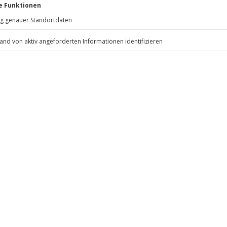
Jochen Schweizer
GmbH
Mühldorfstraße 8
81671
München
eiten, außer an bundesweiten
.
Fr: 9-17 Uhr
www.b2b.jochen-schweizer.de/