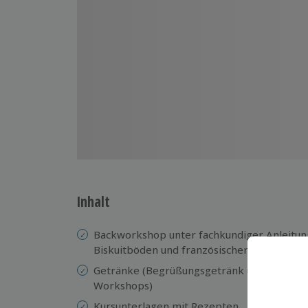
Inhalt
Backworkshop unter fachkundiger Anleitung
Biskuitböden und französischer Buttercre
Getränke (Begrüßungsgetränk und verschi
Workshops)
Kursunterlagen mit Rezepten