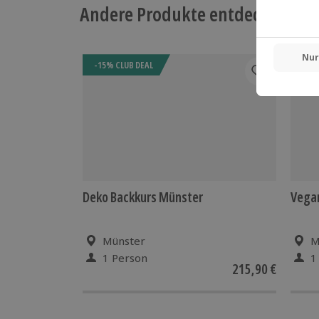
Andere Produkte entdecken
-15% CLUB DEAL
Deko Backkurs Münster
Vega
Münster
M
1 Person
1
215,90 €