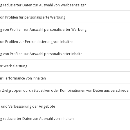
en Cream Cake noch mit Früchten
leidenschaftlichen Kuchenessern
binden
? Dann sichere dir einen
e.
Listenansicht
minen verfügbar.
© OpenStreetMaps
icht
ze, Tortentransportbox, Rezepte