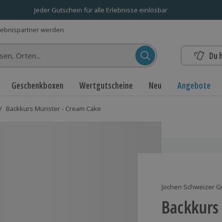
Jeder Gutschein für alle Erlebnisse einlösbar
lebnispartner werden
Du 
n...
Geschenkboxen
Wertgutscheine
Neu
Angebote
/
Backkurs Münster - Cream Cake
Jochen Schweizer G
Backkurs