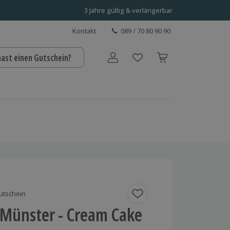
3 Jahre gültig & verlängerbar
Kontakt
089 / 70 80 90 90
hast einen Gutschein?
Benutzerkonto
utschein
 Münster - Cream Cake