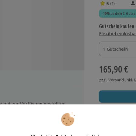
5
(1)
5 Sterne von 5 
-10% ab dem 2. Gutsc
Gutschein kaufen
Flexibel einlösba
1 Gutschein
1 Gutschein
1 Gutschein
165,90 €
zzgl. Versand
(inkl.
 mit zur Verfügung gestellten
me
Immer das rich
edene Kaltgetränke während des
Große Auswahl, voll