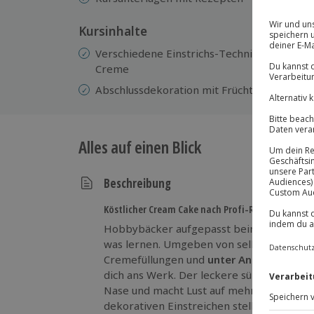
Kursinhalte
Verschiedene Einstrichs-Techniken und Dek
Creme
Abschlussdekoration mit Früchten und Sch
Alles auf einen Blick
Beschreibung
Köstlicher Cream Cake nach Profi-Rezept
Hobbybäcker aufgepasst beim Backkurs 
was lernen. Umgeben von selbst hergeste
Cremefüllungen und
unter Anleitung erf
dich ans Werk. Der leckere süßliche Geruch
Nase und macht Lust auf mehr. Beim Eins
dekorativen Einstreichen stellst du dich g