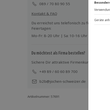
Gutschein gültig für 1 Person
089 / 70 80 90 55
Gruppengröße: 5-8 Personen
Kontakt & FAQ
Du erreichst uns telefonisch zu folgenden Z
Feiertagen:
Mo-Fr: 8-20 Uhr | Sa: 10-16 Uhr
Du möchtest als Firma bestellen?
Sichere Dir attraktive Firmenkunden Vorteile
+49 89 / 60 60 89 700
Mo-
b2b@jochen-schweizer.de
Artikelnummer
:
57691