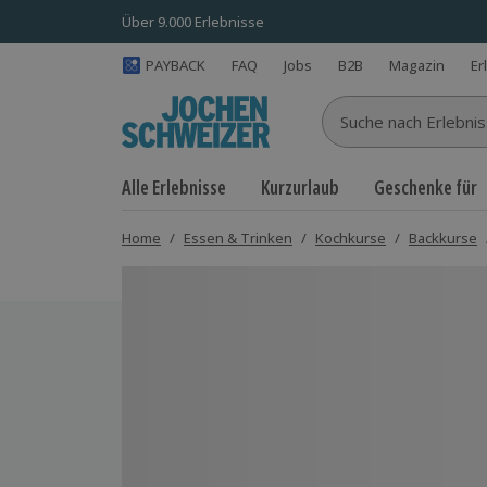
Über 9.000 Erlebnisse
PAYBACK
FAQ
Jobs
B2B
Magazin
Er
Suche nach Erlebnisse
Alle Erlebnisse
Kurzurlaub
Geschenke für
Home
/
Essen & Trinken
/
Kochkurse
/
Backkurse
Bild 1 von 3