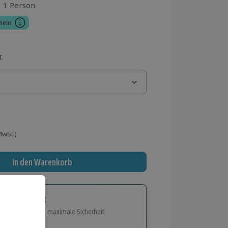
1 Person
aus 1 Bewertungen
hein
r
 MwSt.)
In den Warenkorb
tige Geschenk:
e Flexibilität und maximale Sicherheit