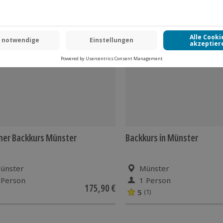
-15% CLUB DEAL
ner Backkurs Münster
Backkurs in Münster
ünster
Münster
 Person
1 Person
175,90 €
5
(1)