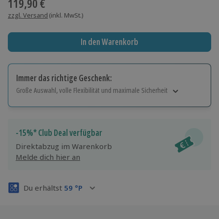
119,90 €
zzgl. Versand
(inkl. MwSt.)
In den Warenkorb
Immer das richtige Geschenk:
Große Auswahl, volle Flexibilität und maximale Sicherheit
Große Auswahl
Über 9.000 Erlebnisse.
Volle Flexibilität
-15%* Club Deal verfügbar
Jeder Gutschein für alle Erlebnisse einlösbar.
Direktabzug im Warenkorb
Maximale Sicherheit
Melde dich hier an
3 Jahre gültig & verlängerbar.
Du erhältst
59
°P