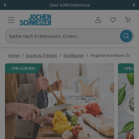
Über 9.000 Erlebnisse
Benutzerkonto
Suche nach Erlebnissen, Orten...
Home
/
Essen & Trinken
/
Kochkurse
/
Veganer Kochkurs Schwe
-15% CLUB DEAL
-15% CLU