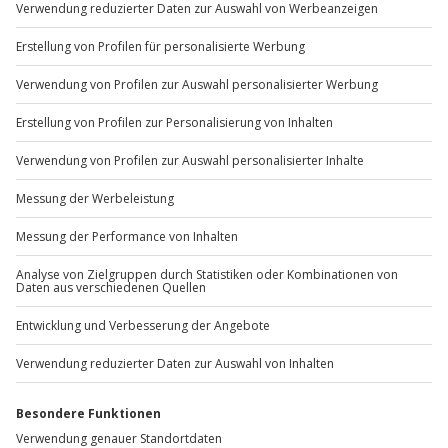
Sichere Dir attraktive Firmenkunden Vorteile.
+49 89 / 60 60 89 700
Mo-Fr: 9-17 Uhr
b2b@jochen-schweizer.de
www.b2b.jochen-schweizer.de/
Artikelnummer
:
35473
Andere Produkte entdecken