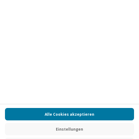
Vertrag widerrufen
FAQs
Kontakt
Zahlungsarten
Über uns
Magazin
Jobs
Partnerprogramm
PAYBACK
Versand und Lieferung
Presse
AGB
Cookie Einstellungen
Datenschutz
Nutzungsbedingungen
Online-Marktplatz
Barrierefreiheit
Grounding Page
Compliance
Impressum
RECHNUNG