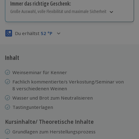
Immer das richtige Geschenk:
Große Auswahl, volle Flexibilität und maximale Sicherheit
Große Auswahl
Über 9.000 Erlebnisse.
Du erhältst
52
°P
Volle Flexibilität
Jeder Gutschein für alle Erlebnisse einlösbar.
Maximale Sicherheit
3 Jahre gültig & verlängerbar.
Inhalt
Weinseminar für Kenner
Fachlich kommentierte/s Verkostung/Seminar von
8 verschiedenen Weinen
Wasser und Brot zum Neutralisieren
Tastingunterlagen
Kursinhalte/ Theoretische Inhalte
Grundlagen zum Herstellungsprozess