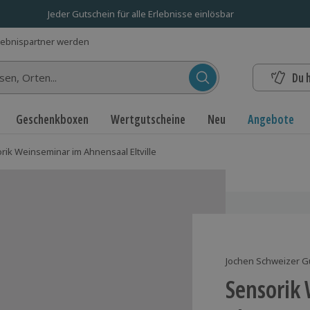
Jeder Gutschein für alle Erlebnisse einlösbar
lebnispartner werden
Du 
n...
Geschenkboxen
Wertgutscheine
Neu
Angebote
rik Weinseminar im Ahnensaal Eltville
Jochen Schweizer G
Sensorik