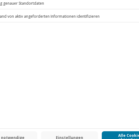
.
Fr: 9-17 Uhr
www.b2b.jochen-schweizer.de/
-15% CLUB DEAL