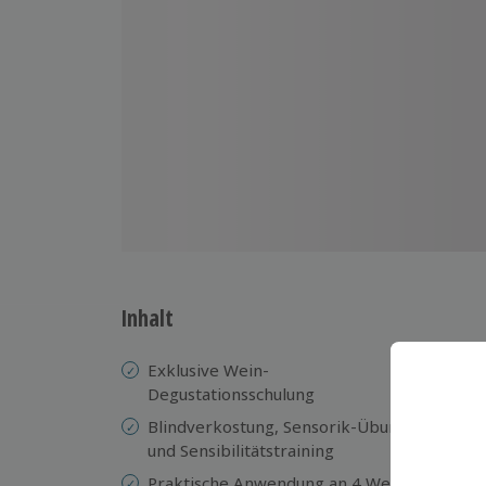
Inhalt
Exklusive Wein-
W
Degustationsschulung
Ei
Blindverkostung, Sensorik-Übungen
Gr
und Sensibilitätstraining
Ve
Praktische Anwendung an 4 Weinen