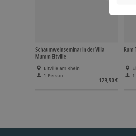
Schaumweinseminar in der Villa
Rum T
Mumm Eltville
Eltville am Rhein
E
1 Person
1
129,90 €