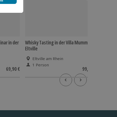
ar in der
Whisky Tasting in der Villa Mumm
Schokol
Eltville
Villa Mu
Eltville am Rhein
Eltv
1 Person
1 Pe
69,90 €
99,90 €