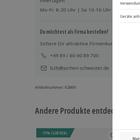
Feiertagen:
Gruppengröße: 6 - 22 Personen
Mo-Fr: 8-20 Uhr | Sa: 10-16 Uhr
Du möchtest als Firma bestellen?
Sichere Dir attraktive Firmenkunden Vorteile
+49 89 / 60 60 89 700
Mo-
b2b@jochen-schweizer.de
Artikelnummer
:
62869
Andere Produkte entdecken
-15% CLUB DEAL