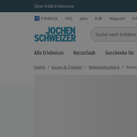
Über 9.000 Erlebnisse
PAYBACK
FAQ
Jobs
B2B
Magazin
Er
Suche nach Erlebnisse
Alle Erlebnisse
Kurzurlaub
Geschenke für
Home
/
Essen & Trinken
/
Weinverkostung
/
Senso
Bild 1 von 5