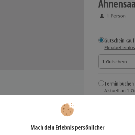
Ahnensaal
1 Person
Gutschein kauf
Flexibel einlö
1 Gutschein
1 Gutschein
1 Gutschein
Termin buchen
Aktuell an 1 O
Wähle im nächs
einen
129,90 €
nführung in die Sinnesphysiologie
undlagen der systematischen
zzgl. Versand
(inkl.
rkostung