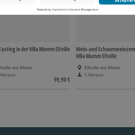
asting in der Villa Mumm Eltville
Wein-und Schaumweinsemin
Villa Mumm Eltville
ltville am Rhein
Eltville am Rhein
 Person
1 Person
99,90 €