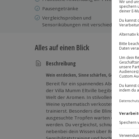
Se
Pausengetränke
Se
Vergleichsproben und
Sensorikübungen mit verschiedenen
Alles auf einen Blick
Beschreibung
Wein entdecken, Sinne schärfen, Genuss erleben!
Bereit für ein spannendes Abenteuer für 
der Villa Mumm Eltville begibst du dich au
Welt der Aromen. In stilvollem Ambiente 
Weine systematisch verkostest und deine 
trainierst. Besonders die Blindverkostung
ausgesuchte Tropfen warten darauf, von 
werden. Du vergleichst, schnupperst, sch
nebenbei dein Wissen über Rebsorten u
Sensibilitätstraining und hochwertige Sem