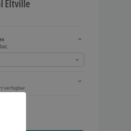
 Eltville
en
sbar
rt verfügbar
ten Schritt einen Termin aus
 MwSt.)