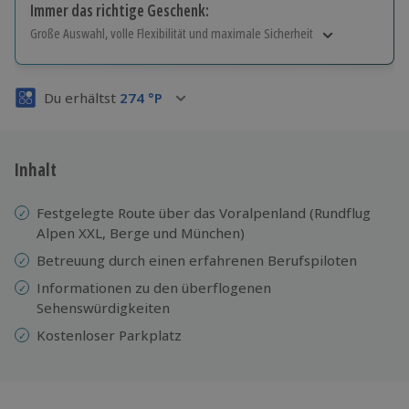
Immer das richtige Geschenk:
Große Auswahl, volle Flexibilität und maximale Sicherheit
Große Auswahl
Über 9.000 Erlebnisse.
Du erhältst
274
°P
Volle Flexibilität
Jeder Gutschein für alle Erlebnisse einlösbar.
Maximale Sicherheit
3 Jahre gültig & verlängerbar.
Inhalt
Festgelegte Route über das Voralpenland (Rundflug
Alpen XXL, Berge und München)
Betreuung durch einen erfahrenen Berufspiloten
Informationen zu den überflogenen
Sehenswürdigkeiten
Kostenloser Parkplatz