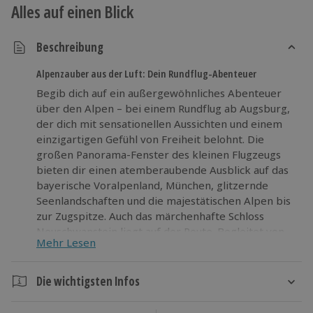
Alles auf einen Blick
Beschreibung
Alpenzauber aus der Luft: Dein Rundflug-Abenteuer
Begib dich auf ein außergewöhnliches Abenteuer
über den Alpen – bei einem Rundflug ab Augsburg,
der dich mit sensationellen Aussichten und einem
einzigartigen Gefühl von Freiheit belohnt. Die
großen Panorama-Fenster des kleinen Flugzeugs
bieten dir einen atemberaubende Ausblick auf das
bayerische Voralpenland, München, glitzernde
Seenlandschaften und die majestätischen Alpen bis
zur Zugspitze. Auch das märchenhafte Schloss
Neuschwanstein liegt auf der Route. Begleitet von
Mehr Lesen
professionellen Berufspiloten, erhältst du
authentisch über ein hochwertiges Headset
spannende Einblicke in die Region. So lernst du die
Die wichtigsten Infos
Landschaft unter dir noch einmal besser kennen.
Dauer
Freu dich auf diesen außergewöhnlichen Alpenflug