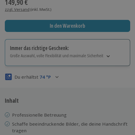
149,90 €
zzgl. Versand
(inkl. MwSt.)
In den Warenkorb
Immer das richtige Geschenk:
Große Auswahl, volle Flexibilität und maximale Sicherheit
Große Auswahl
Über 9.000 Erlebnisse.
Du erhältst
74
°P
Volle Flexibilität
Jeder Gutschein für alle Erlebnisse einlösbar.
Maximale Sicherheit
3 Jahre gültig & verlängerbar.
Inhalt
Professionelle Betreuung
Schaffe beeindruckende Bilder, die deine Handschrift
tragen