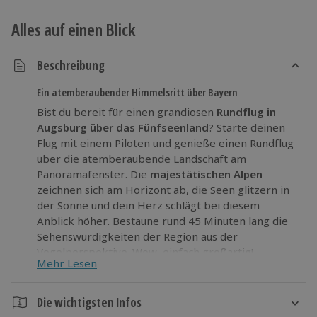
Alles auf einen Blick
Beschreibung
Ein atemberaubender Himmelsritt über Bayern
Bist du bereit für einen grandiosen
Rundflug in
Augsburg über das Fünfseenland
? Starte deinen
Flug mit einem Piloten und genieße einen Rundflug
über die atemberaubende Landschaft am
Panoramafenster. Die
majestätischen Alpen
zeichnen sich am Horizont ab, die Seen glitzern in
der Sonne und dein Herz schlägt bei diesem
Anblick höher. Bestaune rund 45 Minuten lang die
Sehenswürdigkeiten der Region aus der
Vogelperspektive. Wow, einfach großartig!
Mehr Lesen
Hebe ab und fühle dich leicht
bei einem Rundflug
über München und dem Fünfseenland!
Die wichtigsten Infos