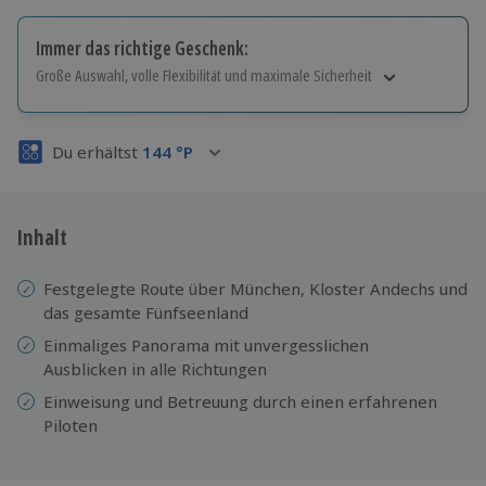
Immer das richtige Geschenk:
Große Auswahl, volle Flexibilität und maximale Sicherheit
Große Auswahl
Über 9.000 Erlebnisse.
Du erhältst
144
°P
Volle Flexibilität
Jeder Gutschein für alle Erlebnisse einlösbar.
Maximale Sicherheit
3 Jahre gültig & verlängerbar.
Inhalt
Festgelegte Route über München, Kloster Andechs und
das gesamte Fünfseenland
Einmaliges Panorama mit unvergesslichen
Ausblicken in alle Richtungen
Einweisung und Betreuung durch einen erfahrenen
Piloten