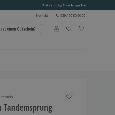
3 Jahre gültig & verlängerbar
Kontakt
089 / 70 80 90 90
hast einen Gutschein?
Benutzerkonto
utschein
rm Tandemsprung