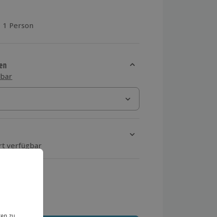
1 Person
aus 4 Bewertungen
en
sbar
rt verfügbar
ten Schritt einen Termin aus
 MwSt.)