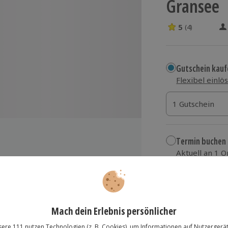
Gransee
5
(4)
5 Sterne von 5 
Gutschein kauf
Flexibel einlö
1 Gutschein
1 Gutschein
1 Gutschein
Termin buchen
Aktuell an 1 O
Wähle im nächs
249,90 €
m-Master
zzgl. Versand
(inkl.
rungvideo des Erlebnispartners