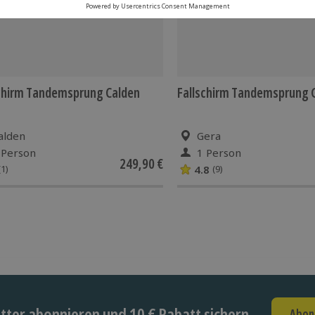
chirm Tandemsprung Calden
Fallschirm Tandemsprung 
alden
Gera
 Person
1 Person
249,90 €
4.8
(1)
(9)
ter abonnieren und 10 € Rabatt sichern
Abon