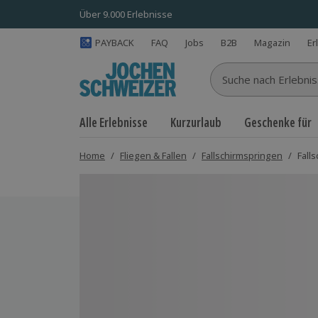
Über 9.000 Erlebnisse
PAYBACK
FAQ
Jobs
B2B
Magazin
Er
Suche nach Erlebnisse
Alle Erlebnisse
Kurzurlaub
Geschenke für
Home
/
Fliegen & Fallen
/
Fallschirmspringen
/
Fall
Bild 1 von 7