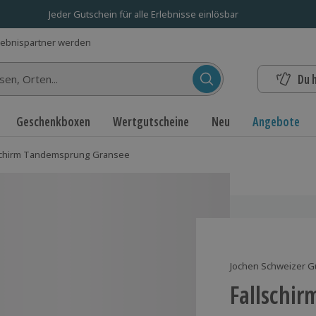
Jeder Gutschein für alle Erlebnisse einlösbar
lebnispartner werden
Du 
n...
Geschenkboxen
Wertgutscheine
Neu
Angebote
schirm Tandemsprung Gransee
Jochen Schweizer G
Fallschi