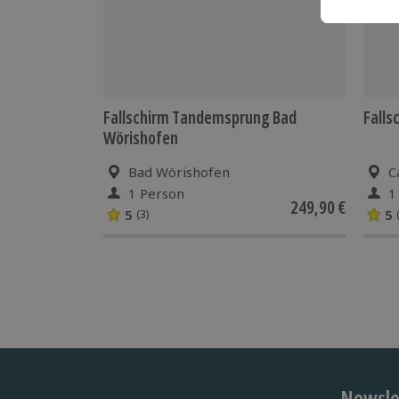
Fallschirm Tandemsprung Bad
Falls
Wörishofen
Bad Wörishofen
C
1 Person
1
249,90 €
5
5
(3)
Newslet