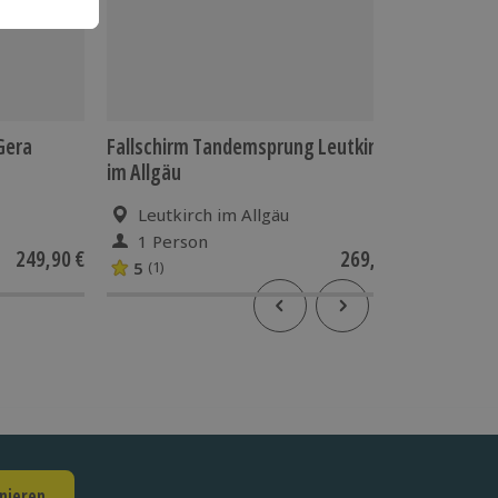
Gera
Fallschirm Tandemsprung Leutkirch
Fallsch
im Allgäu
Leutkirch im Allgäu
Hil
1 Person
1 Pe
249,90 €
269,90 €
5
5
(1)
(4)
nieren