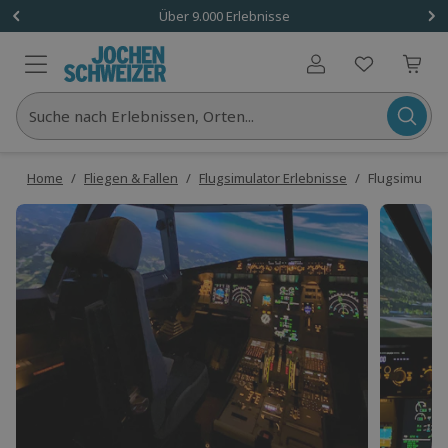
Über 9.000 Erlebnisse
Benutzerkonto
Suche nach Erlebnissen, Orten...
Home
/
Fliegen & Fallen
/
Flugsimulator Erlebnisse
/
Flugsimulato