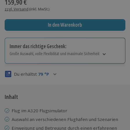
159,90 €
zzgl. Versand
(inkl. MwSt.)
In den Warenkorb
Immer das richtige Geschenk:
Große Auswahl, volle Flexibilität und maximale Sicherheit
Große Auswahl
Über 9.000 Erlebnisse.
Du erhältst
79
°P
Volle Flexibilität
Jeder Gutschein für alle Erlebnisse einlösbar.
Maximale Sicherheit
3 Jahre gültig & verlängerbar.
Inhalt
Flug im A320 Flugsimulator
Auswahl an verschiedenen Flughäfen und Szenarien
Einweisung
und Betreuung durch einen erfahrenen