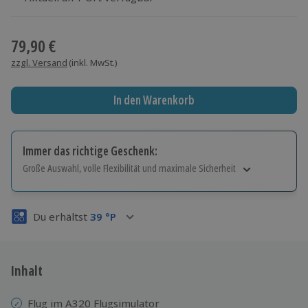
Wähle im nächsten Schritt einen Termin aus
79,90 €
zzgl. Versand
(inkl. MwSt.)
In den Warenkorb
Immer das richtige Geschenk:
Große Auswahl, volle Flexibilität und maximale Sicherheit
Große Auswahl
Über 9.000 Erlebnisse.
Du erhältst
39
°P
Volle Flexibilität
Jeder Gutschein für alle Erlebnisse einlösbar.
Maximale Sicherheit
3 Jahre gültig & verlängerbar.
Inhalt
Flug im A320 Flugsimulator