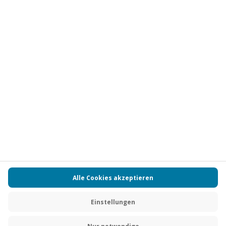
Vertrag widerrufen
FAQs
Kontakt
Zahlungsarten
Über uns
Magazin
Jobs
Partnerprogramm
PAYBACK
Versand und Lieferung
Presse
AGB
Cookie Einstellungen
Datenschutz
Nutzungsbedingungen
Online-Marktplatz
Barrierefreiheit
Grounding Page
Compliance
Impressum
RECHNUNG