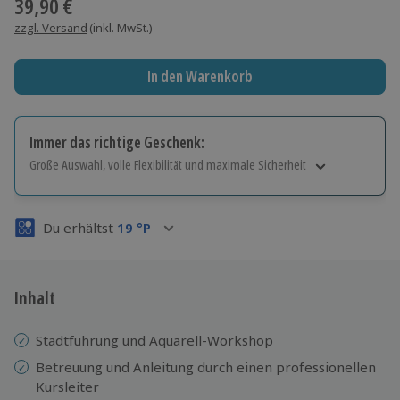
39,90 €
zzgl. Versand
(inkl. MwSt.)
In den Warenkorb
Immer das richtige Geschenk:
Große Auswahl, volle Flexibilität und maximale Sicherheit
Große Auswahl
Über 9.000 Erlebnisse.
Du erhältst
19
°P
Volle Flexibilität
Jeder Gutschein für alle Erlebnisse einlösbar.
Maximale Sicherheit
3 Jahre gültig & verlängerbar.
Inhalt
Stadtführung und Aquarell-Workshop
Betreuung und Anleitung durch einen professionellen
Kursleiter