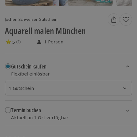
Jochen Schweizer Gutschein
Aquarell malen München
1 Person
5
(1)
5 Sterne von 5 aus 1 Bewertungen
Gutschein kaufen
Flexibel einlösbar
1 Gutschein
1 Gutschein
1 Gutschein
Termin buchen
Aktuell an 1 Ort verfügbar
Wähle im nächsten Schritt einen Termin aus