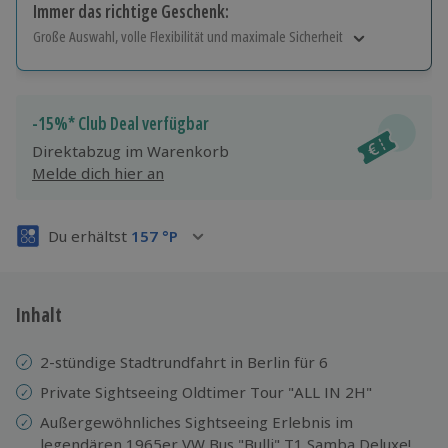
Immer das richtige Geschenk:
Große Auswahl, volle Flexibilität und maximale Sicherheit
Große Auswahl
Über 9.000 Erlebnisse.
Volle Flexibilität
-15%* Club Deal verfügbar
Jeder Gutschein für alle Erlebnisse einlösbar.
Direktabzug im Warenkorb
Maximale Sicherheit
Melde dich hier an
3 Jahre gültig & verlängerbar.
Du erhältst
157
°P
Inhalt
2-stündige Stadtrundfahrt in Berlin für 6
Private Sightseeing Oldtimer Tour "ALL IN 2H"
Außergewöhnliches Sightseeing Erlebnis im
legendären 1965er VW Bus "Bulli" T1 Samba Deluxe!