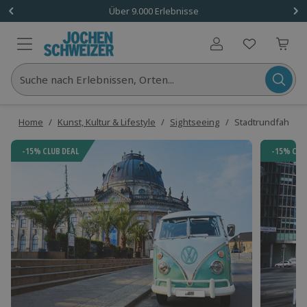
Über 9.000 Erlebnisse
Benutzerkonto
Suche nach Erlebnissen, Orten...
Home
/
Kunst, Kultur & Lifestyle
/
Sightseeing
/
Stadtrundfahrt Be
-15% CLUB DEAL
-15% CLU