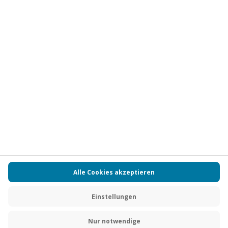
Vertrag widerrufen
FAQs
Kontakt
Zahlungsarten
Über uns
Magazin
Jobs
Partnerprogramm
PAYBACK
Versand und Lieferung
Presse
AGB
Cookie Einstellungen
Datenschutz
Nutzungsbedingungen
Online-Marktplatz
Barrierefreiheit
Grounding Page
Compliance
Impressum
RECHNUNG