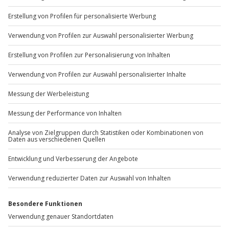
+49 89 / 60 60 89 700
Mo-Fr: 9-17 Uhr
b2b@jochen-schweizer.de
www.b2b.jochen-schweizer.de/
Artikelnummer
:
40717
Andere Produkte entdecken
-15% CLUB DEAL
-15% CLUB DEAL