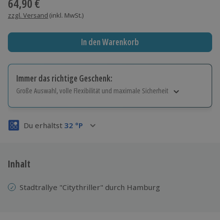
64,90 €
zzgl. Versand
(inkl. MwSt.)
In den Warenkorb
Immer das richtige Geschenk:
Große Auswahl, volle Flexibilität und maximale Sicherheit
Große Auswahl
Über 9.000 Erlebnisse.
Du erhältst
32
°P
Volle Flexibilität
Jeder Gutschein für alle Erlebnisse einlösbar.
Maximale Sicherheit
3 Jahre gültig & verlängerbar.
Inhalt
Stadtrallye "Citythriller" durch Hamburg