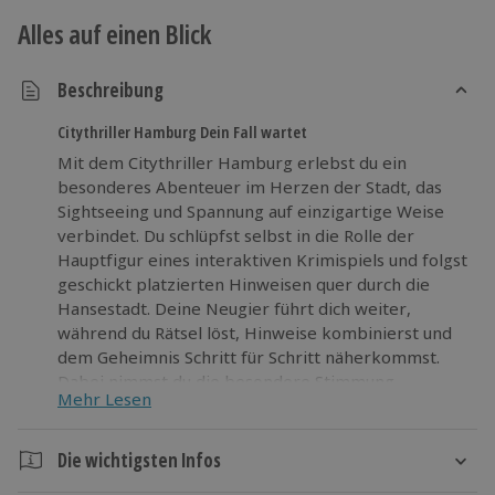
Alles auf einen Blick
Beschreibung
Citythriller Hamburg Dein Fall wartet
Mit dem Citythriller Hamburg erlebst du ein
besonderes Abenteuer im Herzen der Stadt, das
Sightseeing und Spannung auf einzigartige Weise
verbindet. Du schlüpfst selbst in die Rolle der
Hauptfigur eines interaktiven Krimispiels und folgst
geschickt platzierten Hinweisen quer durch die
Hansestadt. Deine Neugier führt dich weiter,
während du Rätsel löst, Hinweise kombinierst und
dem Geheimnis Schritt für Schritt näherkommst.
Dabei nimmst du die besondere Stimmung
Mehr Lesen
Hamburgs wahr, hörst das lebendige Treiben um
dich herum und bleibst dennoch konzentriert auf
deine nächste Aufgabe. Dieses spannende Event
Die wichtigsten Infos
fordert deinen Verstand und sorgt für eine