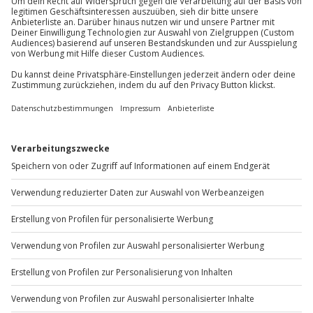
Gutschein gültig für 1 Person
Gruppengröße: mindestens 16 Personen
Du möchtest als Firma bestellen?
Sichere Dir attraktive Firmenkunden Vorteile.
+49 89 / 60 60 89 700
Mo-Fr: 9-17 Uhr
b2b@jochen-schweizer.de
www.b2b.jochen-schweizer.de/
Artikelnummer
:
26258
Andere Produkte entdecken