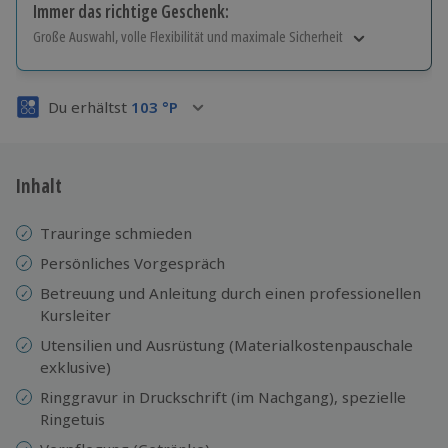
Immer das richtige Geschenk:
Große Auswahl, volle Flexibilität und maximale Sicherheit
Große Auswahl
Über 9.000 Erlebnisse.
Du erhältst
103
°P
Volle Flexibilität
Jeder Gutschein für alle Erlebnisse einlösbar.
Maximale Sicherheit
3 Jahre gültig & verlängerbar.
Inhalt
Trauringe schmieden
Persönliches Vorgespräch
Betreuung und Anleitung durch einen professionellen
Kursleiter
Utensilien und Ausrüstung (Materialkostenpauschale
exklusive)
Ringgravur in Druckschrift (im Nachgang), spezielle
Ringetuis