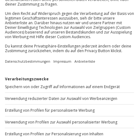
Du erreichst uns telefonisch zu folgenden Zeiten,
außer an bundesweiten Feiertagen:
Mo-Fr: 8-20 Uhr | Sa: 10-16 Uhr
Du möchtest als Firma bestellen?
Sichere Dir attraktive Firmenkunden Vorteile.
+49 89 / 60 60 89 700
Mo-Fr: 9-17 Uhr
b2b@jochen-schweizer.de
www.b2b.jochen-schweizer.de/
Artikelnummer
:
63894