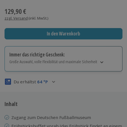
Wähle im nächsten Schritt einen Termin aus
129,90 €
zzgl. Versand
(inkl. MwSt.)
In den Warenkorb
Immer das richtige Geschenk:
Große Auswahl, volle Flexibilität und maximale Sicherheit
Große Auswahl
Über 9.000 Erlebnisse.
Du erhältst
64
°P
Volle Flexibilität
Jeder Gutschein für alle Erlebnisse einlösbar.
Maximale Sicherheit
3 Jahre gültig & verlängerbar.
Inhalt
Zugang zum Deutschen Fußballmuseum
Frühstücksbuffet vorab (das Frühstück findet an einem