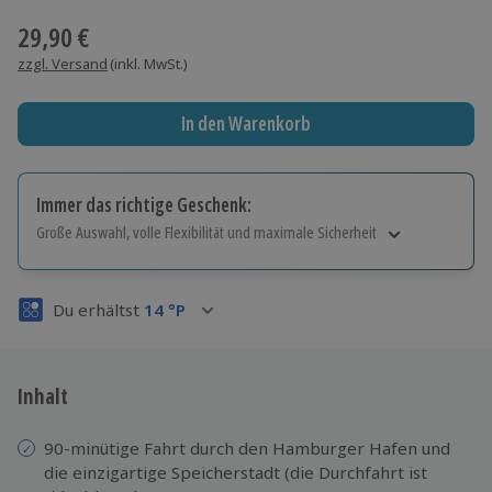
29,90 €
zzgl. Versand
(inkl. MwSt.)
In den Warenkorb
Immer das richtige Geschenk:
Große Auswahl, volle Flexibilität und maximale Sicherheit
Große Auswahl
Über 9.000 Erlebnisse.
Du erhältst
14
°P
Volle Flexibilität
Jeder Gutschein für alle Erlebnisse einlösbar.
Maximale Sicherheit
3 Jahre gültig & verlängerbar.
Inhalt
90-minütige Fahrt durch den Hamburger Hafen und
die einzigartige Speicherstadt (die Durchfahrt ist