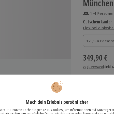
München 
1-4 Persone
Gutschein kaufen
Flexibel einlösba
1x (1-4 Personen
1x (1-4 Person
1x (1-4 Person
349,90 €
zzgl. Versand
(inkl.
Immer das rich
icht inbegriffen)
Große Auswahl, voll
ch