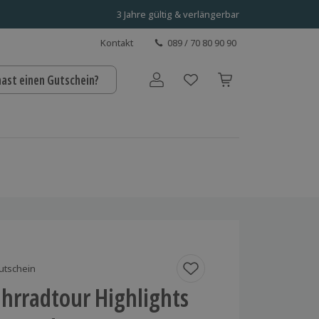
3 Jahre gültig & verlängerbar
Kontakt
089 / 70 80 90 90
hast einen Gutschein?
Benutzerkonto
utschein
ahrradtour Highlights