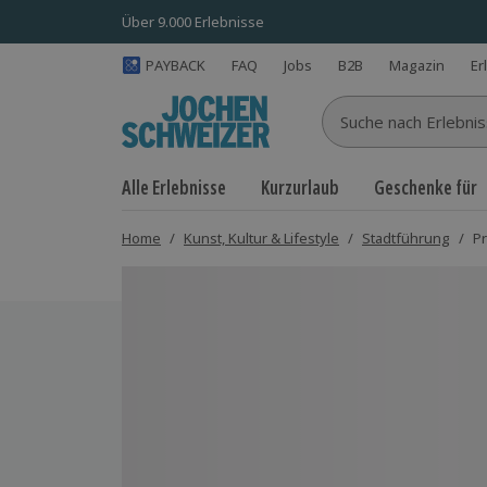
Über 9.000 Erlebnisse
PAYBACK
FAQ
Jobs
B2B
Magazin
Er
Suche nach Erlebnisse
Alle Erlebnisse
Kurzurlaub
Geschenke für
Home
/
Kunst, Kultur & Lifestyle
/
Stadtführung
/
Pr
Bild 1 von 6