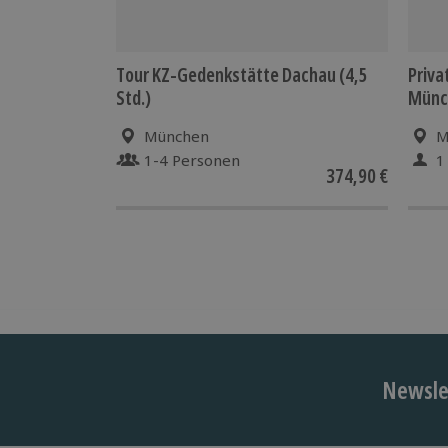
Tour KZ-Gedenkstätte Dachau (4,5
Priva
Std.)
Münch
München
M
1-4 Personen
1
374,90 €
Newslet