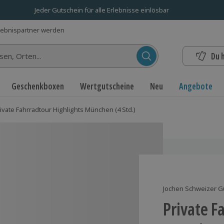
Jeder Gutschein für alle Erlebnisse einlösbar
lebnispartner werden
Du 
n...
Geschenkboxen
Wertgutscheine
Neu
Angebote
ivate Fahrradtour Highlights München (4 Std.)
Jochen Schweizer G
Private F