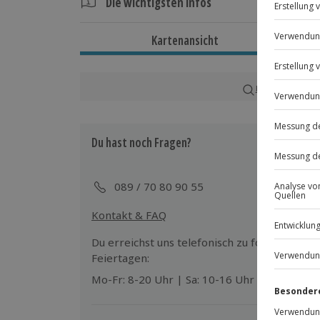
Die wichtigsten Infos
Dauer
Kartenansicht
Gesamtdauer: ca. 4 Stunden
Verfügbarkeit / Termine
Karte in Großans
Ganzjährig zu bestimmten Terminen v
Du hast noch Fragen?
Teilnahmebedingungen
Mindestalter: 1 Jahre
Keine Hinweise auf körperliche oder 
089 / 70 80 90 55
Kontakt & FAQ
Ausrüstung & Kleidung
Mitzubringen: Personalausweis und Kr
Du erreichst uns telefonisch zu folgenden Z
Wird gestellt: Fahrräder, Helm, Fahrr
Feiertagen:
Mo-Fr: 8-20 Uhr | Sa: 10-16 Uhr
Teilnehmer
Gutschein gültig für bis zu 4 Personen