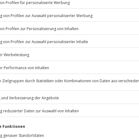
Listenansicht
© OpenStreetMaps
icht
erfügbar
psychische Beeinträchtigungen
Jochen Schweizer
GmbH
Mühldorfstraße 8
81671
München
editkarte
eiten, außer an bundesweiten
adtasche und Karte