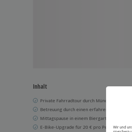
Inhalt
Private Fahrradtour durch München
Betreuung durch einen erfahrenen Guide
Mittagspause in einem Biergarten (Kosten n
E-Bike-Upgrade für 20 € pro Person mögli