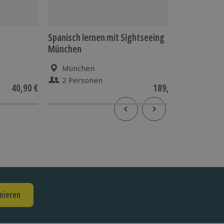
Spanisch lernen mit Sightseeing
Travest
München
Theater
München
Mün
2 Personen
1 Pe
40,90 €
189,90 €
nieren