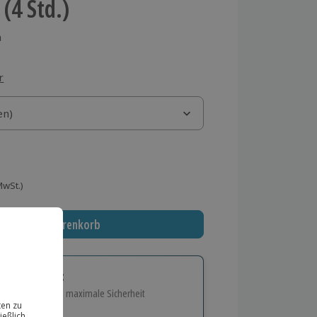
(4 Std.)
n
r
)
en)
en)
 MwSt.)
In den Warenkorb
tige Geschenk:
e Flexibilität und maximale Sicherheit