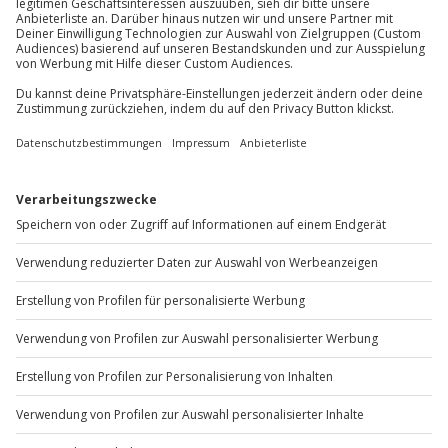
Gruppengröße: 1-4 Personen
Du möchtest als Firma bestellen?
Sichere Dir attraktive Firmenkunden Vorteile.
+49 89 / 60 60 89 700
Mo-Fr: 9-17 Uhr
b2b@jochen-schweizer.de
www.b2b.jochen-schweizer.de/
Artikelnummer
:
65054
Andere Produkte entdecken