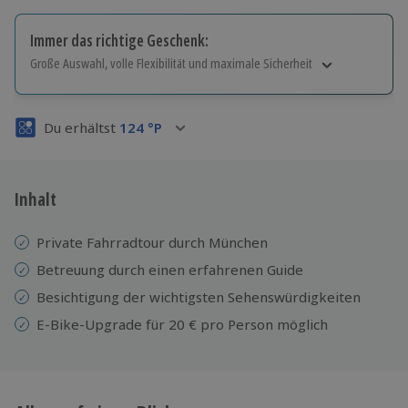
Immer das richtige Geschenk:
Große Auswahl, volle Flexibilität und maximale Sicherheit
Große Auswahl
Über 9.000 Erlebnisse.
Du erhältst
124
°P
Volle Flexibilität
Jeder Gutschein für alle Erlebnisse einlösbar.
Maximale Sicherheit
3 Jahre gültig & verlängerbar.
Inhalt
Private Fahrradtour durch München
Betreuung durch einen erfahrenen Guide
Besichtigung der wichtigsten Sehenswürdigkeiten
E-Bike-Upgrade für 20 € pro Person möglich