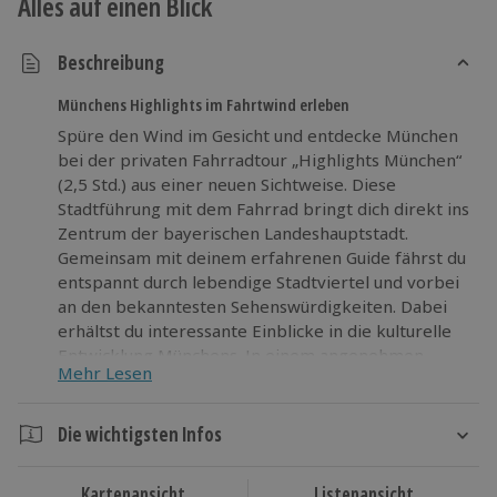
Alles auf einen Blick
Beschreibung
Münchens Highlights im Fahrtwind erleben
Spüre den Wind im Gesicht und entdecke München
bei der privaten Fahrradtour „Highlights München“
(2,5 Std.) aus einer neuen Sichtweise. Diese
Stadtführung mit dem Fahrrad bringt dich direkt ins
Zentrum der bayerischen Landeshauptstadt.
Gemeinsam mit deinem erfahrenen Guide fährst du
entspannt durch lebendige Stadtviertel und vorbei
an den bekanntesten Sehenswürdigkeiten. Dabei
erhältst du interessante Einblicke in die kulturelle
Entwicklung Münchens. In einem angenehmen
Mehr Lesen
Tempo erkundest du die Straßen und erlebst
Architektur, Geschichte und das urbane Flair
besonders intensiv. Die Stadttour durch München
Die wichtigsten Infos
verbindet Bewegung mit spannenden
Dauer
Informationen und macht das Sightseeing zu einem
Kartenansicht
Listenansicht