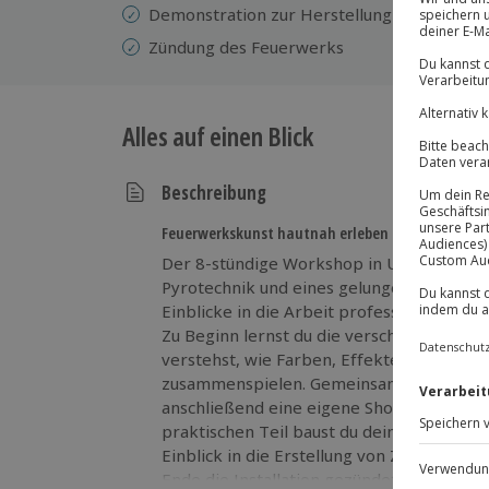
Demonstration zur Herstellung von Zündkr
Zündung des Feuerwerks
Alles auf einen Blick
Beschreibung
Feuerwerkskunst hautnah erleben in Ulm
Der 8-stündige Workshop in Ulm steht g
Pyrotechnik und eines gelungenen Feuerw
Einblicke in die Arbeit professioneller Fe
Zu Beginn lernst du die verschiedenen F
verstehst, wie Farben, Effekte und Drama
zusammenspielen. Gemeinsam mit erfahr
anschließend eine eigene Show und entwi
praktischen Teil baust du dein Feuerwer
Einblick in die Erstellung von Zündkreise
Ende die Installation gezündet wird und 