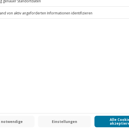
Festes Schuhwerk
tz, Schutzhandschuhe
.
Fr: 9-17 Uhr
www.b2b.jochen-schweizer.de/