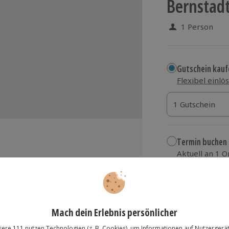
Bernstad
1 Person
Gutschein kauf
Flexibel einlö
1 Gutschein
1 Gutschein
1 Gutschein
Termin buchen
Aktuell an 1 O
Wähle im nächs
184,90 €
er Kategorie
euerwerks
zzgl. Versand
(inkl.