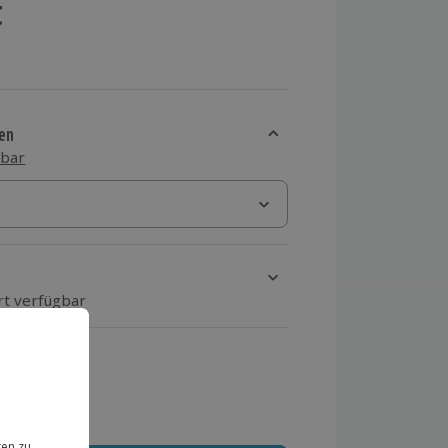
t
en
sbar
rt verfügbar
ten Schritt einen Termin aus
 MwSt.)