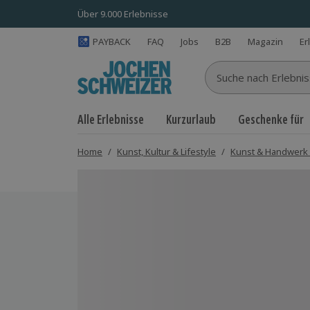
Über 9.000 Erlebnisse
PAYBACK
FAQ
Jobs
B2B
Magazin
Er
Suche nach Erlebnisse
Alle Erlebnisse
Kurzurlaub
Geschenke für
Home
/
Kunst, Kultur & Lifestyle
/
Kunst & Handwerk
Bild 1 von 1