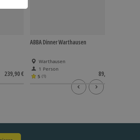
ABBA Dinner Warthausen
Morgend
Warthausen
Ulm
1 Person
1 Pe
239,90 €
89,90 €
5
(1)