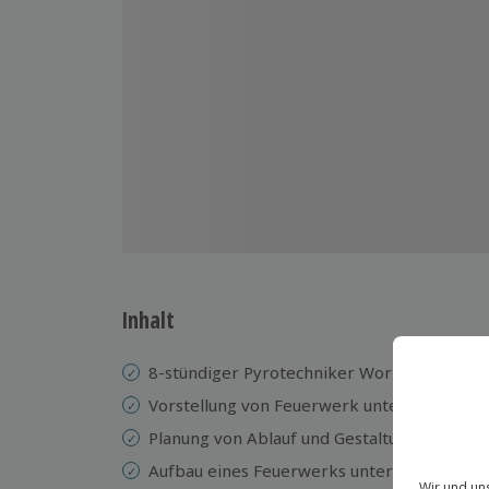
Inhalt
8-stündiger Pyrotechniker Workshop
Vorstellung von Feuerwerk unterschiedlich
Planung von Ablauf und Gestaltung eines F
Aufbau eines Feuerwerks unter Anleitung