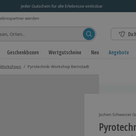
Jeder Gutschein für alle Erlebnisse einlösbar
lebnispartner werden
Du 
n...
Geschenkboxen
Wertgutscheine
Neu
Angebote
 Workshops
/
Pyrotechnik-Workshop Bernstadt
Jochen Schweizer G
Pyrotech