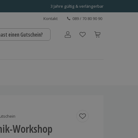
3 Jahre gültig & verlängerbar
Kontakt
089 / 70 80 90 90
hast einen Gutschein?
Benutzerkonto
utschein
nik-Workshop