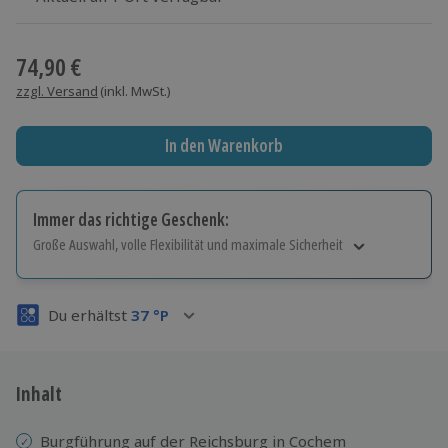
Wähle im nächsten Schritt einen Termin aus
74,90 €
zzgl. Versand
(inkl. MwSt.)
In den Warenkorb
Immer das richtige Geschenk:
Große Auswahl, volle Flexibilität und maximale Sicherheit
Große Auswahl
Über 9.000 Erlebnisse.
Du erhältst
37
°P
Volle Flexibilität
Jeder Gutschein für alle Erlebnisse einlösbar.
Maximale Sicherheit
3 Jahre gültig & verlängerbar.
Inhalt
Burgführung auf der Reichsburg in Cochem