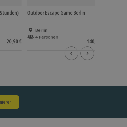
5 Stunden)
Outdoor Escape Game Berlin
Außerge
Berlin (
Berlin
Berl
4 Personen
1 Pe
20,90 €
140,90 €
4.8
(4
nieren