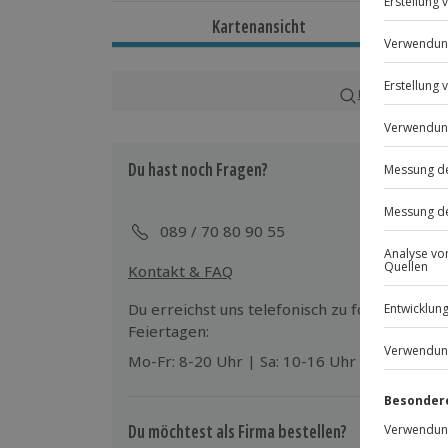
Dauer
Kartenansicht
Ca. 6 Stunden
Verfügbarkeit / Termine
Karte in Großans
Ganzjährig zu bestimmten Terminen v
Du hast noch Fragen?
Teilnahmebedingungen
Gute Englisch-Kenntnisse
Normale physische und psychische Ve
089 / 70 80 90 55
Kontakt & FAQ
Ausrüstung & Kleidung
Mitzubringen: Personalausweis und Kr
Du erreichst uns telefonisch zu folgenden Z
Wird gestellt: Fahrräder und Helm
Feiertagen:
Mo-Fr: 8-20 Uhr | Sa: 10-16 Uhr
Teilnehmer
Gutschein gültig für 1 Person
Gruppengröße: 1-15 Personen
Du möchtest als Firma bestellen?