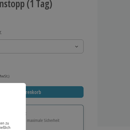
nstopp (1 Tag)
r
 MwSt.)
In den Warenkorb
tige Geschenk:
e Flexibilität und maximale Sicherheit