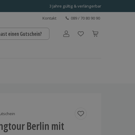
3 Jahre gültig & verlängerbar
Kontakt
089 / 70 80 90 90
hast einen Gutschein?
Benutzerkonto
utschein
ngtour Berlin mit