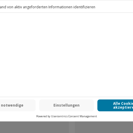
.
Fr: 9-17 Uhr
www.b2b.jochen-schweizer.de/
 CLUB DEAL
-15% CLUB DEAL