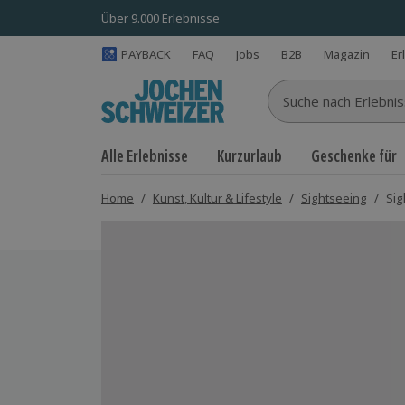
Über 9.000 Erlebnisse
PAYBACK
FAQ
Jobs
B2B
Magazin
Er
Suche nach Erlebnisse
Alle Erlebnisse
Kurzurlaub
Geschenke für
Home
/
Kunst, Kultur & Lifestyle
/
Sightseeing
/
Sig
Bild 1 von 7