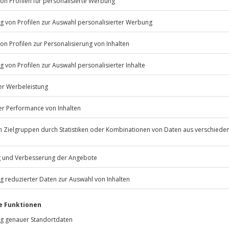
Listenansicht
© OpenStreetMaps
icht
erfügbar
rfassung
Jochen Schweizer
GmbH
Mühldorfstraße 8
81671
München
editkarte
eiten, außer an bundesweiten