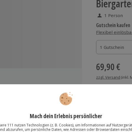
Biergarte
1 Person
Gutschein kaufen
Flexibel einlösba
1 Gutschein
1 Gutschein
1 Gutschein
69,90 €
zzgl. Versand
(inkl.
keiten
Immer das rich
Preis inkludiert)
Große Auswahl, voll