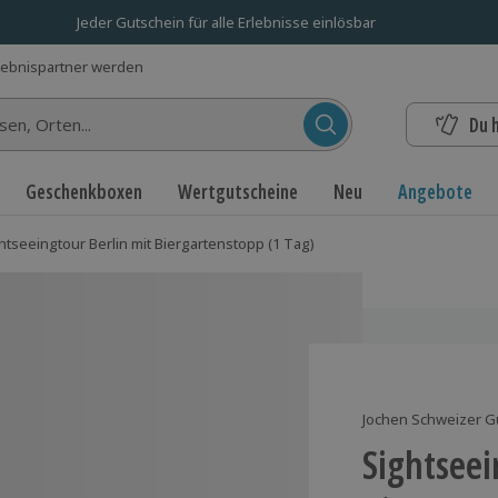
Jeder Gutschein für alle Erlebnisse einlösbar
lebnispartner werden
Du 
n...
Geschenkboxen
Wertgutscheine
Neu
Angebote
htseeingtour Berlin mit Biergartenstopp (1 Tag)
Jochen Schweizer G
Sightseei