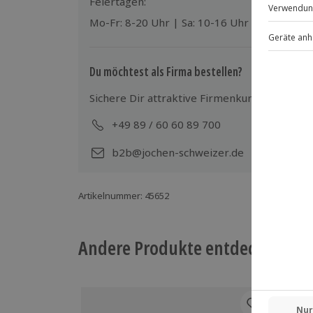
Feiertagen:
Mo-Fr: 8-20 Uhr | Sa: 10-16 Uhr
Du möchtest als Firma bestellen?
Sichere Dir attraktive Firmenkunden Vorteile
+49 89 / 60 60 89 700
Mo-
b2b@jochen-schweizer.de
Artikelnummer
:
45652
Andere Produkte entdecken
-15%