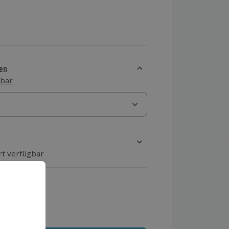
en
sbar
rt verfügbar
ten Schritt einen Termin aus
 MwSt.)