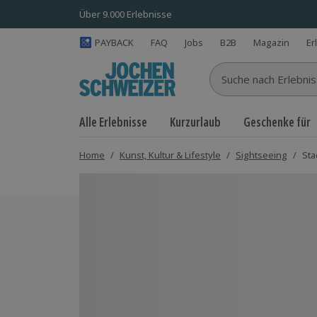
Über 9.000 Erlebnisse
PAYBACK
FAQ
Jobs
B2B
Magazin
Er
Suche nach Erlebnisse
Alle Erlebnisse
Kurzurlaub
Geschenke für
Home
/
Kunst, Kultur & Lifestyle
/
Sightseeing
/
Sta
Bild 1 von 4