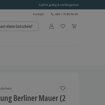
3 Jahre gültig & verlängerbar
Kontakt
089 / 70 80 90 90
hast einen Gutschein?
Benutzerkonto
utschein
ung Berliner Mauer (2