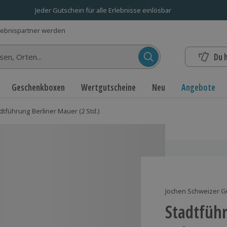
Jeder Gutschein für alle Erlebnisse einlösbar
lebnispartner werden
Du 
n...
Geschenkboxen
Wertgutscheine
Neu
Angebote
dtführung Berliner Mauer (2 Std.)
Jochen Schweizer G
Stadtführ