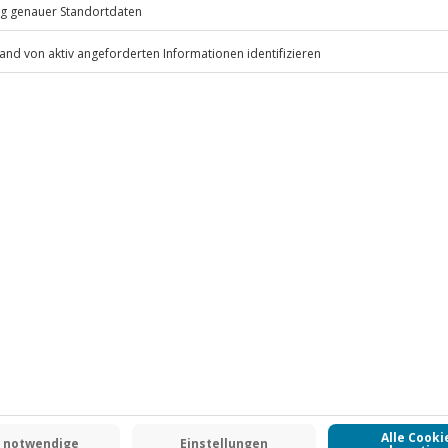
.
Fr: 9-17 Uhr
www.b2b.jochen-schweizer.de/
 CLUB DEAL