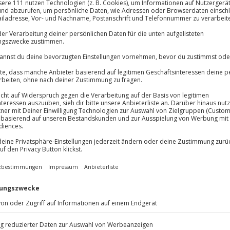
lösung übertragbar.
Details
Immer das rich
Große Auswahl, voll
Große Auswa
Über 9.000 Erle
Volle Flexibil
-15%* Club Dea
Jeder Gutschein
Direktabzug 
Maximale Sic
Melde dich hie
um die Berliner Mauer. Du kannst
3 Jahre gültig 
 Auf der Tour zur Bernauer
uchtversuchen
. Hier wird
Du erhältst
e Mauer das Leben der Berliner
harlie führt dich zum
t- und West-Berlin. Und an der
 Open-Air-Galerie der Welt. Auf
Bezirke Kreuzberg, Neukölln und