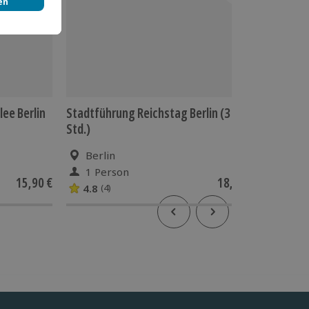
ee Berlin
Stadtführung Reichstag Berlin (3
Stadtfüh
Std.)
Berlin
Berl
1 Person
1 Pe
15,90 €
18,90 €
4.8
5
(4)
(1)