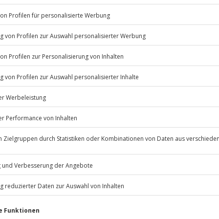
ung
bei einer Stadtführung zur
Listenansicht
© OpenStreetMaps
icht
ügbar.
Jochen Schweizer
GmbH
Mühldorfstraße 8
81671
München
eiten, außer an bundesweiten