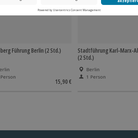
berg Führung Berlin (2 Std.)
Stadtführung Karl-Marx-All
(2 Std.)
erlin
Berlin
 Person
1 Person
15,90 €