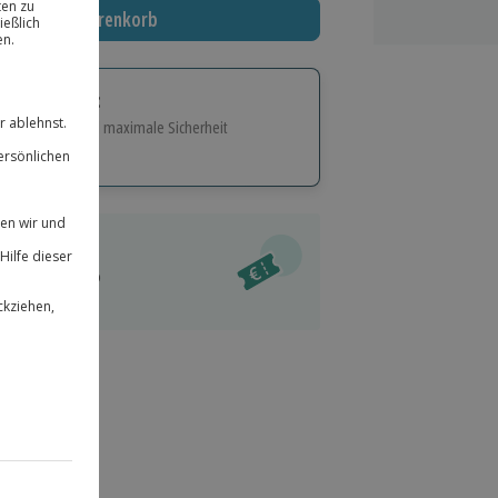
In den Warenkorb
tige Geschenk:
e Flexibilität und maximale Sicherheit
hl
bnisse.
ität
l verfügbar
 für alle Erlebnisse einlösbar.
im Warenkorb
herheit
r an
& verlängerbar.
7
°P