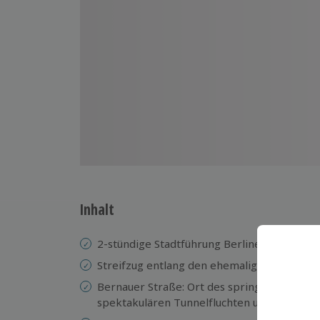
Inhalt
2-stündige Stadtführung Berliner Mauer
Streifzug entlang den ehemaligen Sektore
Bernauer Straße: Ort des springenden Sold
spektakulären Tunnelfluchten und mutigen