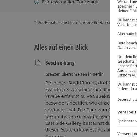
Professioneller Tourguide
* Der Rabatt ist nicht auf andere Erlebnisse bei der Ein
Alles auf einen Blick
Beschreibung
Grenzen überschreiten in Berlin
Bei dieser Stadtführung dreht sich alles 
zwischen 3 verschiedenen Routen wählen.
Straße erfährst du von
spektakulären Fl
besonders deutlich, wie einschneidend di
verändert hat. Die Tour zum Checkpoint C
bekanntesten Grenzübergang zwischen Os
East Side Gallery bestaunst du die längste
dieser Route erkundest du außerdem die 
Treptow.