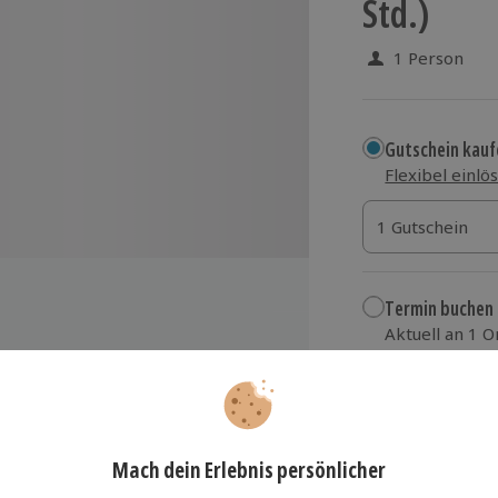
Std.)
1 Person
Gutschein kauf
Flexibel einlö
1 Gutschein
1 Gutschein
1 Gutschein
Termin buchen
Aktuell an 1 O
Wähle im nächs
15,90 €
ngrenzen
aten über Stacheldraht,
zzgl. Versand
(inkl.
 Fenstersprüngen