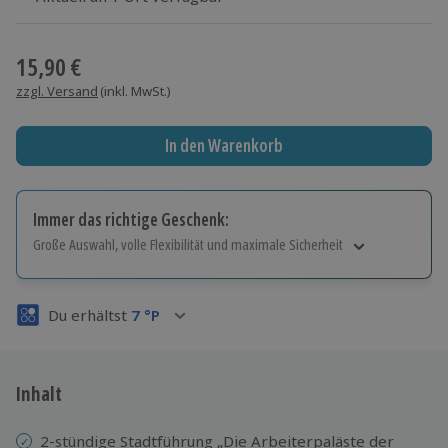
Wähle im nächsten Schritt einen Termin aus
15,90 €
zzgl. Versand
(inkl. MwSt.)
In den Warenkorb
Immer das richtige Geschenk:
Große Auswahl, volle Flexibilität und maximale Sicherheit
Große Auswahl
Über 9.000 Erlebnisse.
Du erhältst
7
°P
Volle Flexibilität
Jeder Gutschein für alle Erlebnisse einlösbar.
Maximale Sicherheit
3 Jahre gültig & verlängerbar.
Inhalt
2-stündige Stadtführung „Die Arbeiterpaläste der