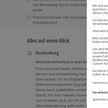
Nu
mit Betreuung durch ortskundigen
Ha
Guide
Sa
Picknickrucksack mit regionalen
Sü
Köstlichkeiten
Alles auf einen Blick
Beschreibung
Dolomiten Aktivurlaub zu zweit Genuss Wellnes
Freut euch auf einen Aktivurlaub in den D
Genuss und Entspannung harmonisch verb
übernachtet ihr im Doppelzimmer, werde
Willkommensgetränk begrüßt und lasst e
Menü samt Salatbuffet verwöhnen, bevor
stärkt. Für euer kleines Abenteuer bringt
zum Grödner Joch, wo ihr mit einem ortsk
Abendwanderung aufbrecht. Im Picknickr