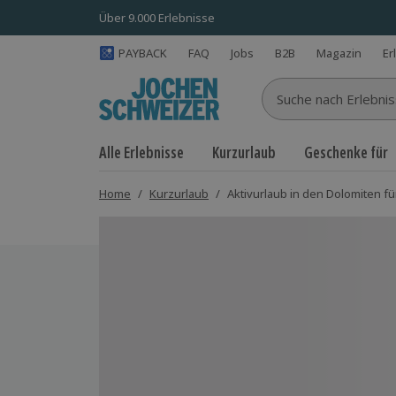
Über 9.000 Erlebnisse
PAYBACK
FAQ
Jobs
B2B
Magazin
Er
Suche nach Erlebnisse
Alle Erlebnisse
Kurzurlaub
Geschenke für
Home
/
Kurzurlaub
/
Aktivurlaub in den Dolomiten für
Bild 1 von 10