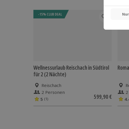
-15% CLUB DEAL
-15%
Wellnessurlaub Reischach in Südtirol
Roman
für 2 (2 Nächte)
Reischach
R
2 Personen
2
599,90 €
5
4.
(1)