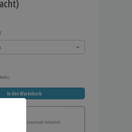
Nacht)
r
)
)
 MwSt.)
In den Warenkorb
tige Geschenk:
e Flexibilität und maximale Sicherheit