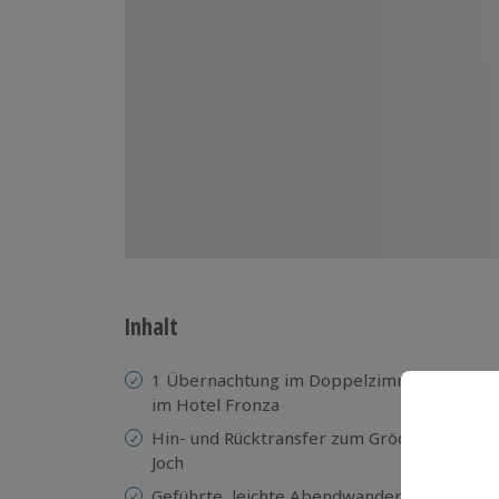
Inhalt
1 Übernachtung im Doppelzimmer
W
im Hotel Fronza
4
Hin- und Rücktransfer zum Grödner
Sa
Joch
Fr
Geführte, leichte Abendwanderung