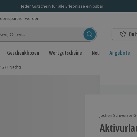
Jeder Gutschein für alle Erlebnisse einlösbar
lebnispartner werden
Du 
n...
Geschenkboxen
Wertgutscheine
Neu
Angebote
 2 (1 Nacht)
Jochen Schweizer G
Aktivurla