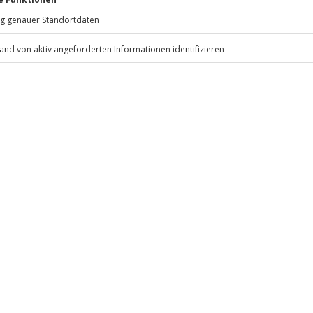
Erlebnis verschoben (die
81671
München
r)
ngen Zusatzkosten vor Ort
eiten, außer an bundesweiten
 Sportschuhe, warme Kleidung
oder Handy
i bis 8 Jahre)
, Badetuch, Picknickrucksack mit
.
Fr: 9-17 Uhr
www.b2b.jochen-schweizer.de/
ten anfallen (die Kosten sind vor
 inbegriffen