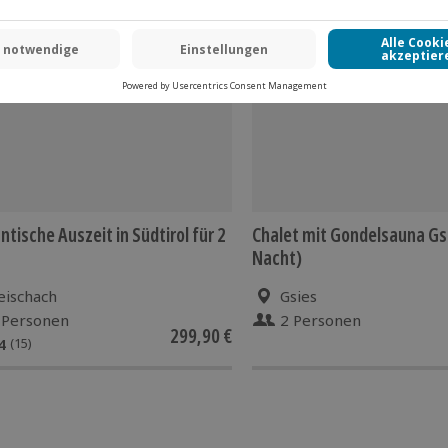
 CLUB DEAL
tische Auszeit in Südtirol für 2
Chalet mit Gondelsauna Gsi
Nacht)
eischach
Gsies
 Personen
2 Personen
299,90 €
4
(15)