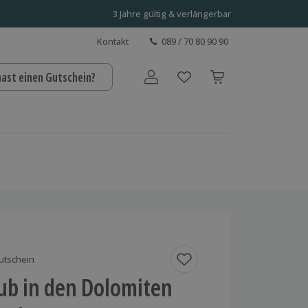
3 Jahre gültig & verlängerbar
Kontakt
089 / 70 80 90 90
hast einen Gutschein?
Benutzerkonto
utschein
ub in den Dolomiten