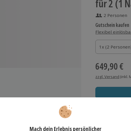
für 2 (1 
2 Personen
Gutschein kaufen
Flexibel einlösba
1x (2 Personen)
1x (2 Personen
1x (2 Personen
649,90 €
zzgl. Versand
(inkl.
illkommensgetränk
-Gänge-Menü am Abend mit
Immer das rich
laten vom Buffet
Große Auswahl, voll
ühstück