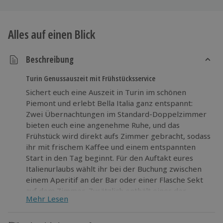
Alles auf einen Blick
Beschreibung
Turin Genussauszeit mit Frühstücksservice
Sichert euch eine Auszeit in Turin im schönen
Piemont und erlebt Bella Italia ganz entspannt:
Zwei Übernachtungen im Standard-Doppelzimmer
bieten euch eine angenehme Ruhe, und das
Frühstück wird direkt aufs Zimmer gebracht, sodass
ihr mit frischem Kaffee und einem entspannten
Start in den Tag beginnt. Für den Auftakt eures
Italienurlaubs wählt ihr bei der Buchung zwischen
einem Aperitif an der Bar oder einer Flasche Sekt
auf dem Zimmer. Zusätzlich enthält eines der
Mehr Lesen
Angebote ein kleines Gourmetgeschenk aus der
Region, das typische Spezialitäten aus dem Piemont