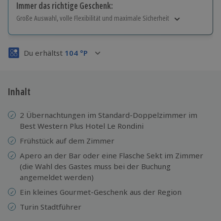
Immer das richtige Geschenk:
Große Auswahl, volle Flexibilität und maximale Sicherheit
Große Auswahl
Über 9.000 Erlebnisse.
Du erhältst
104
°P
Volle Flexibilität
Jeder Gutschein für alle Erlebnisse einlösbar.
Maximale Sicherheit
3 Jahre gültig & verlängerbar.
Inhalt
2 Übernachtungen im Standard-Doppelzimmer im
Best Western Plus Hotel Le Rondini
Frühstück auf dem Zimmer
Apero an der Bar oder eine Flasche Sekt im Zimmer
(die Wahl des Gastes muss bei der Buchung
angemeldet werden)
Ein kleines Gourmet-Geschenk aus der Region
Turin Stadtführer