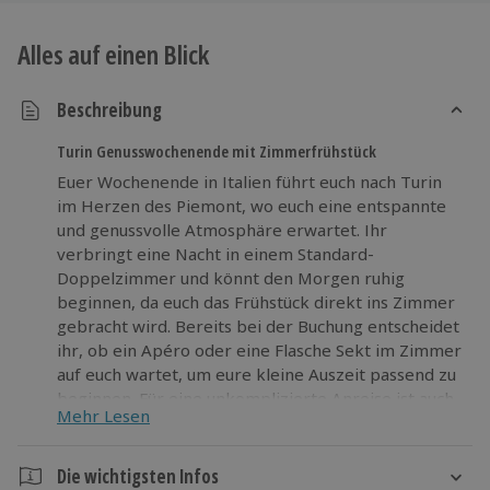
Alles auf einen Blick
Beschreibung
Turin Genusswochenende mit Zimmerfrühstück
Euer Wochenende in Italien führt euch nach Turin
im Herzen des Piemont, wo euch eine entspannte
und genussvolle Atmosphäre erwartet. Ihr
verbringt eine Nacht in einem Standard-
Doppelzimmer und könnt den Morgen ruhig
beginnen, da euch das Frühstück direkt ins Zimmer
gebracht wird. Bereits bei der Buchung entscheidet
ihr, ob ein Apéro oder eine Flasche Sekt im Zimmer
auf euch wartet, um eure kleine Auszeit passend zu
beginnen. Für eine unkomplizierte Anreise ist auch
Mehr Lesen
ein Parkplatz inbegriffen. Entdeckt die Stadt in
eurem eigenen Tempo, lasst euch von regionalen
Spezialitäten und dem besonderen Flair mitreißen
Die wichtigsten Infos