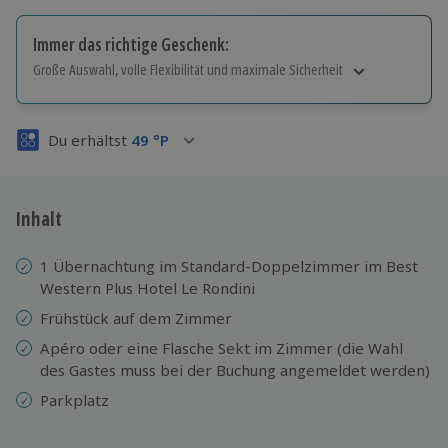
Immer das richtige Geschenk:
Große Auswahl, volle Flexibilität und maximale Sicherheit
Große Auswahl
Über 9.000 Erlebnisse.
Du erhältst
49
°P
Volle Flexibilität
Jeder Gutschein für alle Erlebnisse einlösbar.
Maximale Sicherheit
3 Jahre gültig & verlängerbar.
Inhalt
1 Übernachtung im Standard-Doppelzimmer im Best
Western Plus Hotel Le Rondini
Frühstück auf dem Zimmer
Apéro oder eine Flasche Sekt im Zimmer (die Wahl
des Gastes muss bei der Buchung angemeldet werden)
Parkplatz