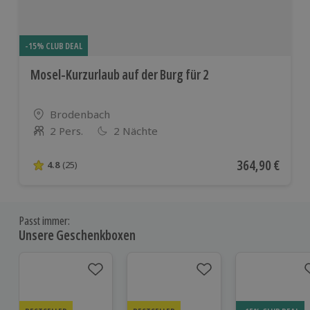
-15% CLUB DEAL
Mosel-Kurzurlaub auf der Burg für 2
Standort
Brodenbach
2 Pers.
2 Nächte
Anzahl der Teilnehmer
Aktueller Preis
364,90 €
4.8
(25)
4.8 von 5 Sternen basierend auf 25 Bewertungen
Passt immer:
Unsere Geschenkboxen