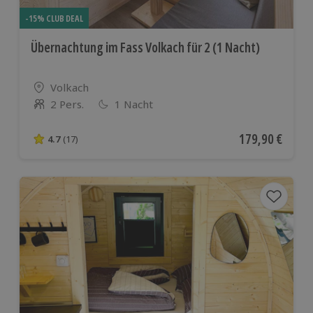
-15% CLUB DEAL
Übernachtung im Fass Volkach für 2 (1 Nacht)
Standort
Volkach
2 Pers.
1 Nacht
Anzahl der Teilnehmer
Aktueller Preis
179,90 €
4.7
(17)
4.7 von 5 Sternen basierend auf 17 Bewertungen