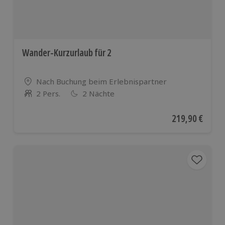
Wander-Kurzurlaub für 2
Standort
Nach Buchung beim Erlebnispartner
2 Pers.
2 Nächte
Anzahl der Teilnehmer
Aktueller Preis
219,90 €