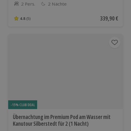
2 Pers.
2 Nächte
Anzahl der Teilnehmer
Aktueller Preis
339,90 €
4.8
(5)
4.8 von 5 Sternen basierend auf 5 Bewertungen
-15% CLUB DEAL
Übernachtung im Premium Pod am Wasser mit
Kanutour Silberstedt für 2 (1 Nacht)