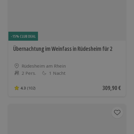
-15% CLUB DEAL
Übernachtung im Weinfass in Rüdesheim für 2
Standort
Rüdesheim am Rhein
2 Pers.
1 Nacht
Anzahl der Teilnehmer
Aktueller Preis
309,90 €
4.3
(102)
4.3 von 5 Sternen basierend auf 102 Bewertungen