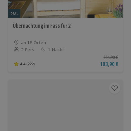
DEAL
Übernachtung im Fass für 2
Standort
an 18 Orten
2 Pers.
1 Nacht
Anzahl der Teilnehmer
Ursprünglicher P
114,90 €
Aktueller Preis
103,90 €
4.4
(222)
4.4 von 5 Sternen basierend auf 222 Bewertungen