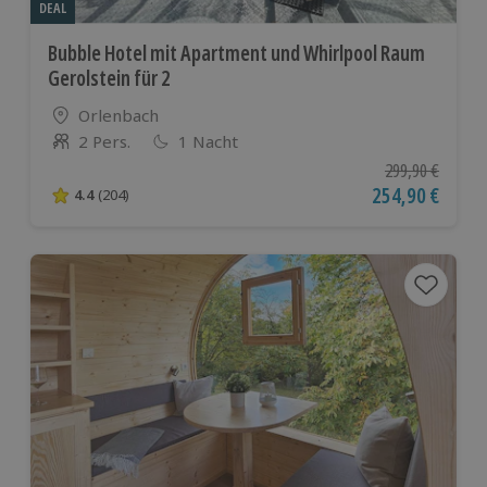
DEAL
Bubble Hotel mit Apartment und Whirlpool Raum
Gerolstein für 2
Standort
Orlenbach
2 Pers.
1 Nacht
Anzahl der Teilnehmer
Ursprünglicher P
299,90 €
Aktueller Preis
254,90 €
4.4
(204)
4.4 von 5 Sternen basierend auf 204 Bewertungen