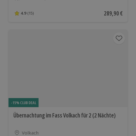
Anzahl der Teilnehmer
Aktueller Preis
289,90 €
4.9
(15)
4.9 von 5 Sternen basierend auf 15 Bewertungen
-15% CLUB DEAL
Übernachtung im Fass Volkach für 2 (2 Nächte)
Standort
Volkach