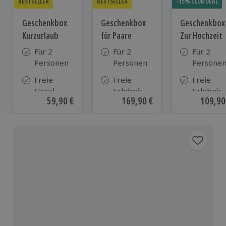
BESTSELLER
BESTSELLER
-15% CLUB DEAL
Geschenkbox
Geschenkbox
Geschenkbox
Kurzurlaub
für Paare
Zur Hochzeit
Für 2
Für 2
Für 2
Personen
Personen
Persone
Freie
Freie
Freie
Hotel-
Erlebnis-
Erlebnis-
Aktueller Preis
59,90 €
Aktueller Preis
169,90 €
Aktuell
109,90
Auswahl
Auswahl
Auswahl
aus ca. 500
an ca. 860
an ca.
Hotels in
Orten
610 Orte
Deutschland,
Österreich
und vielen
weiteren
europäischen
Ländern