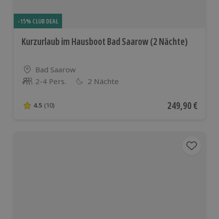
-15% CLUB DEAL
Kurzurlaub im Hausboot Bad Saarow (2 Nächte)
Standort
Bad Saarow
2-4 Pers.
2 Nächte
Anzahl der Teilnehmer
Aktueller Preis
249,90 €
4.5
(10)
4.5 von 5 Sternen basierend auf 10 Bewertungen