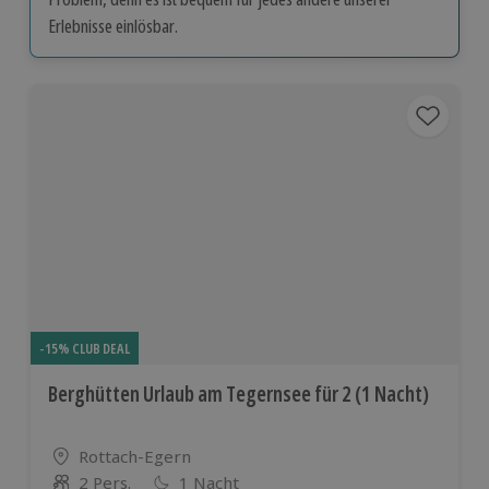
Erlebnisse einlösbar.
-15% CLUB DEAL
Berghütten Urlaub am Tegernsee für 2 (1 Nacht)
Standort
Rottach-Egern
2 Pers.
1 Nacht