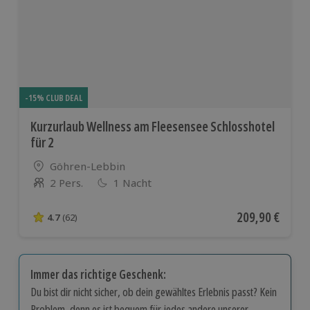
-15% CLUB DEAL
Kurzurlaub Wellness am Fleesensee Schlosshotel
für 2
Standort
Göhren-Lebbin
2 Pers.
1 Nacht
Anzahl der Teilnehmer
Aktueller Preis
209,90 €
4.7
(62)
4.7 von 5 Sternen basierend auf 62 Bewertungen
Immer das richtige Geschenk:
Du bist dir nicht sicher, ob dein gewähltes Erlebnis passt? Kein
Problem, denn es ist bequem für jedes andere unserer