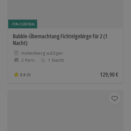
-15% CLUB DEAL
Bubble-Übernachtung Fichtelgebirge für 2 (1
Nacht)
Standort
Hohenberg a.d.Eger
2 Pers.
1 Nacht
Anzahl der Teilnehmer
Aktueller Preis
129,90 €
3.3
(3)
3.3 von 5 Sternen basierend auf 3 Bewertungen