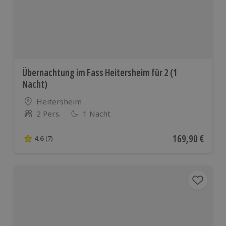
Übernachtung im Fass Heitersheim für 2 (1
Nacht)
Standort
Heitersheim
2 Pers.
1 Nacht
Anzahl der Teilnehmer
Aktueller Preis
169,90 €
4.6
(7)
4.6 von 5 Sternen basierend auf 7 Bewertungen